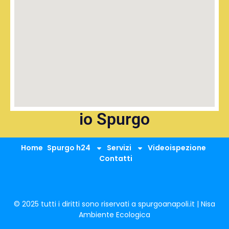
io Spurgo
Home
Spurgo h24
Servizi
Videoispezione
Contatti
© 2025 tutti i diritti sono riservati a spurgoanapoli.it | Nisa
Ambiente Ecologica