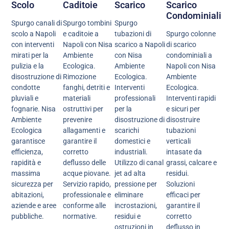
Scolo
Caditoie
Scarico
Scarico
Condominiali
Spurgo canali di
Spurgo tombini
Spurgo
scolo a Napoli
e caditoie a
tubazioni di
Spurgo colonne
con interventi
Napoli con Nisa
scarico a Napoli
di scarico
mirati per la
Ambiente
con Nisa
condominiali a
pulizia e la
Ecologica.
Ambiente
Napoli con Nisa
disostruzione di
Rimozione
Ecologica.
Ambiente
condotte
fanghi, detriti e
Interventi
Ecologica.
pluviali e
materiali
professionali
Interventi rapidi
fognarie. Nisa
ostruttivi per
per la
e sicuri per
Ambiente
prevenire
disostruzione di
disostruire
Ecologica
allagamenti e
scarichi
tubazioni
garantisce
garantire il
domestici e
verticali
efficienza,
corretto
industriali.
intasate da
rapidità e
deflusso delle
Utilizzo di canal
grassi, calcare e
massima
acque piovane.
jet ad alta
residui.
sicurezza per
Servizio rapido,
pressione per
Soluzioni
abitazioni,
professionale e
eliminare
efficaci per
aziende e aree
conforme alle
incrostazioni,
garantire il
pubbliche.
normative.
residui e
corretto
ostruzioni in
deflusso in