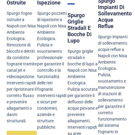
Spurgo
Ostruite
Ispezione
Impianti Di
Sollevamento
Spurgo fogne
Spurgo pozzetti
Spurgo
Acque
ostruite a
di ispezione a
Griglie
Reflue
Napoli con Nisa
Napoli con Nisa
Stradali E
Ambiente
Ambiente
Bocche Di
Spurgo impianti
Ecologica.
Ecologica.
Lupo
di sollevamento
Rimozione di
Pulizia e
acque reflue a
Spurgo griglie
blocchi e detriti
svuotamento
Napoli con Nisa
stradali e
da condotte
professionale
Ambiente
bocche di lupo a
fognarie tramite
per garantire il
Ecologica.
Napoli con Nisa
canal jet e
controllo e la
Pulizia,
Ambiente
videoispezione.
funzionalità
svuotamento e
Ecologica.
Interventi rapidi
delle reti
manutenzione
Pulizia accurata
per ripristinare il
fognarie.
di stazioni di
per garantire il
corretto flusso
Interventi rapidi
sollevamento
deflusso delle
e prevenire
e sicuri per
per garantire il
acque piovane e
allagamenti o
condomini,
corretto
prevenire
danni
aziende e
funzionamento
allagamenti.
strutturali.
strutture
del sistema
Interventi rapidi
pubbliche.
fognario in
su aree