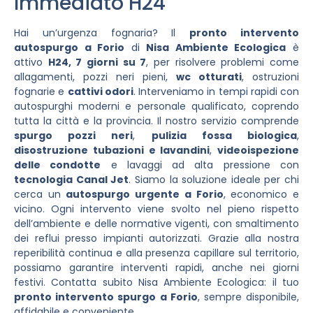
Immediato H24
Hai un’urgenza fognaria? Il
pronto intervento
autospurgo a Forio
di
Nisa Ambiente Ecologica
è
attivo
H24, 7 giorni su 7
, per risolvere problemi come
allagamenti, pozzi neri pieni,
wc otturati
, ostruzioni
fognarie e
cattivi odori
. Interveniamo in tempi rapidi con
autospurghi moderni e personale qualificato, coprendo
tutta la città e la provincia. Il nostro servizio comprende
spurgo pozzi neri
,
pulizia fossa biologica
,
disostruzione tubazioni e lavandini
,
videoispezione
delle condotte
e lavaggi ad alta pressione con
tecnologia Canal Jet
. Siamo la soluzione ideale per chi
cerca un
autospurgo urgente a Forio
, economico e
vicino. Ogni intervento viene svolto nel pieno rispetto
dell’ambiente e delle normative vigenti, con smaltimento
dei reflui presso impianti autorizzati. Grazie alla nostra
reperibilità continua e alla presenza capillare sul territorio,
possiamo garantire interventi rapidi, anche nei giorni
festivi. Contatta subito Nisa Ambiente Ecologica: il tuo
pronto intervento spurgo a Forio
, sempre disponibile,
affidabile e conveniente.