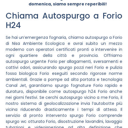
domenica, siamo sempre reperibili!
Chiama Autospurgo a Forio
H24
Se hai un’emergenza fognaria, chiama autospurgo a Forio
di Nisa Ambiente Ecologica e avrai subito un mezzo
moderno con operatori certificati pronti a intervenire in
ogni quartiere della città e provincia. Offriamo
autospurgo urgente Forio per allagamenti, sversamenti e
cattivi odori, assicurando spurgo pozzi neri Forio e pulizia
fossa biologica Forio eseguiti secondo rigorose norme
ambientali. Grazie a pompe ad alta portata e tecnologia
Canal Jet, garantiamo spurgo fognature Forio rapido e
duraturo, disponibile come autospurgo h24 Forio anche
nei giorni festivi. Se cerchi autospurgo vicino a me Forio, il
nostro sistema di geolocalizzazione invia l’autobotte più
vicina riducendo drasticamente i tempi di attesa. Il
servizio di pronto intervento spurgo Forio comprende
spurgo wc otturato Forio, disostruzione lavandini, lavaggio
tubazioni e videoispezione ad alta definizione che