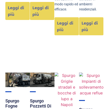
modo rapido ed
ambienti
Leggi di
Leggi di
efficace.
residenziali.
più
più
Leggi di
Leggi di
più
più
Spurgo
Spurgo
Fogne
Pozzetti Di