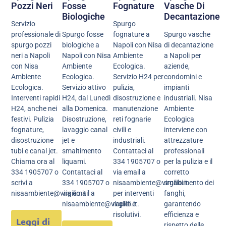
Pozzi Neri
Fosse
Fognature
Vasche Di
Biologiche
Decantazione
Servizio
Spurgo
professionale di
Spurgo fosse
fognature a
Spurgo vasche
spurgo pozzi
biologiche a
Napoli con Nisa
di decantazione
neri a Napoli
Napoli con Nisa
Ambiente
a Napoli per
con Nisa
Ambiente
Ecologica.
aziende,
Ambiente
Ecologica.
Servizio H24 per
condomini e
Ecologica.
Servizio attivo
pulizia,
impianti
Interventi rapidi
H24, dal Lunedì
disostruzione e
industriali. Nisa
H24, anche nei
alla Domenica.
manutenzione
Ambiente
festivi. Pulizia
Disostruzione,
reti fognarie
Ecologica
fognature,
lavaggio canal
civili e
interviene con
disostruzione
jet e
industriali.
attrezzature
tubi e canal jet.
smaltimento
Contattaci al
professionali
Chiama ora al
liquami.
334 1905707 o
per la pulizia e il
334 1905707 o
Contattaci al
via email a
corretto
scrivi a
334 1905707 o
nisaambiente@virgilio.it
smaltimento dei
nisaambiente@virgilio.it
via email a
per interventi
fanghi,
nisaambiente@virgilio.it.
rapidi e
garantendo
risolutivi.
efficienza e
Leggi di
rispetto delle