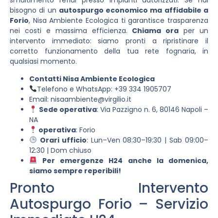
smaltimento reflui presso impianti autorizzati. Se hai
bisogno di un
autospurgo economico ma affidabile a
Forio
, Nisa Ambiente Ecologica ti garantisce trasparenza
nei costi e massima efficienza.
Chiama ora
per un
intervento immediato: siamo pronti a ripristinare il
corretto funzionamento della tua rete fognaria, in
qualsiasi momento.
Contatti Nisa Ambiente Ecologica
Telefono e WhatsApp: +39 334 1905707
Email:
nisaambiente@virgilio.it
Sede operativa
: Via Pazzigno n. 6, 80146 Napoli –
NA
operativa
: Forio
Orari ufficio
: Lun–Ven 08:30–19:30 | Sab 09:00–
12:30 | Dom chiuso
Per emergenze H24 anche la domenica,
siamo sempre reperibili!
Pronto Intervento
Autospurgo Forio – Servizio