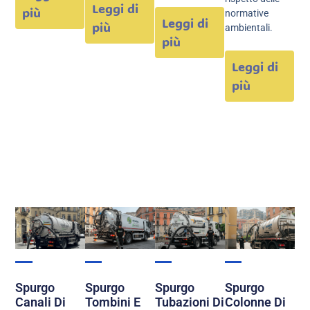
Leggi di
più
normative
Leggi di
più
ambientali.
più
Leggi di
più
Spurgo
Spurgo
Spurgo
Spurgo
Canali Di
Tombini E
Tubazioni Di
Colonne Di