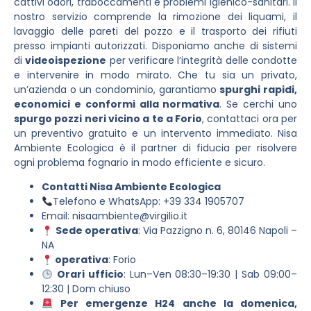
cattivi odori, traboccamenti e problemi igienico-sanitari. Il
nostro servizio comprende la rimozione dei liquami, il
lavaggio delle pareti del pozzo e il trasporto dei rifiuti
presso impianti autorizzati. Disponiamo anche di sistemi
di
videoispezione
per verificare l’integrità delle condotte
e intervenire in modo mirato. Che tu sia un privato,
un’azienda o un condominio, garantiamo
spurghi rapidi,
economici e conformi alla normativa
. Se cerchi uno
spurgo pozzi neri vicino a te a Forio
, contattaci ora per
un preventivo gratuito e un intervento immediato. Nisa
Ambiente Ecologica è il partner di fiducia per risolvere
ogni problema fognario in modo efficiente e sicuro.
Contatti Nisa Ambiente Ecologica
Telefono e WhatsApp: +39 334 1905707
Email:
nisaambiente@virgilio.it
Sede operativa
: Via Pazzigno n. 6, 80146 Napoli –
NA
operativa
: Forio
Orari ufficio
: Lun–Ven 08:30–19:30 | Sab 09:00–
12:30 | Dom chiuso
Per emergenze H24 anche la domenica,