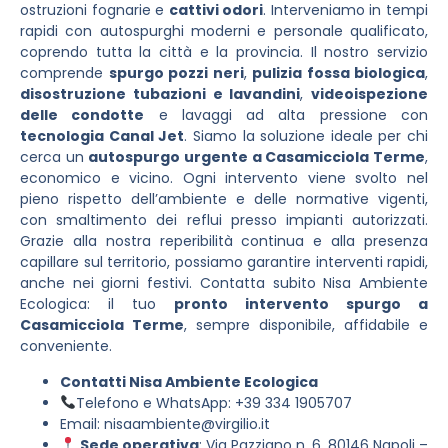
ostruzioni fognarie e
cattivi odori
. Interveniamo in tempi
rapidi con autospurghi moderni e personale qualificato,
coprendo tutta la città e la provincia. Il nostro servizio
comprende
spurgo pozzi neri
,
pulizia fossa biologica
,
disostruzione tubazioni e lavandini
,
videoispezione
delle condotte
e lavaggi ad alta pressione con
tecnologia Canal Jet
. Siamo la soluzione ideale per chi
cerca un
autospurgo urgente a Casamicciola Terme
,
economico e vicino. Ogni intervento viene svolto nel
pieno rispetto dell’ambiente e delle normative vigenti,
con smaltimento dei reflui presso impianti autorizzati.
Grazie alla nostra reperibilità continua e alla presenza
capillare sul territorio, possiamo garantire interventi rapidi,
anche nei giorni festivi. Contatta subito Nisa Ambiente
Ecologica: il tuo
pronto intervento spurgo a
Casamicciola Terme
, sempre disponibile, affidabile e
conveniente.
Contatti Nisa Ambiente Ecologica
Telefono e WhatsApp: +39 334 1905707
Email:
nisaambiente@virgilio.it
Sede operativa
: Via Pazzigno n. 6, 80146 Napoli –