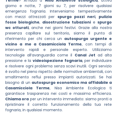
Terme
? Affidati a
Nisa Ambiente Ecologica
, attiva
giorno e notte, 7 giorni su 7, per risolvere qualsiasi
emergenza fognaria. Interveniamo tempestivamente
con mezzi attrezzati per
spurgo pozzi neri
,
pulizia
fosse biologiche
,
disostruzione tubazioni
e
spurgo
wc otturati
, anche nei giorni festivi. Grazie alla nostra
presenza capillare sul territorio, siamo il punto di
riferimento per chi cerca un
autospurgo urgente e
vicino a me a Casamicciola Terme
, con tempi di
intervento rapidi e personale esperto. Utilizziamo
tecnologie all’avanguardia come il
Canal Jet
ad alta
pressione e la
videoispezione fognaria
, per individuare
e risolvere ogni problema senza scavi inutili. Ogni servizio
è svolto nel pieno rispetto delle normative ambientali, con
smaltimento reflui presso impianti autorizzati. Se hai
bisogno di un
autospurgo economico ma affidabile a
Casamicciola Terme
, Nisa Ambiente Ecologica ti
garantisce trasparenza nei costi e massima efficienza.
Chiama ora
per un intervento immediato: siamo pronti a
ripristinare il corretto funzionamento della tua rete
fognaria, in qualsiasi momento.