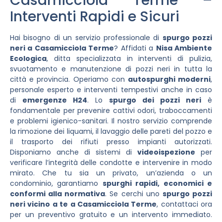
Casamicciola Terme –
Interventi Rapidi e Sicuri
Hai bisogno di un servizio professionale di
spurgo pozzi
neri a Casamicciola Terme
? Affidati a
Nisa Ambiente
Ecologica
, ditta specializzata in interventi di pulizia,
svuotamento e manutenzione di pozzi neri in tutta la
città e provincia. Operiamo con
autospurghi moderni
,
personale esperto e interventi tempestivi anche in caso
di
emergenze H24
. Lo
spurgo dei pozzi neri
è
fondamentale per prevenire cattivi odori, traboccamenti
e problemi igienico-sanitari. Il nostro servizio comprende
la rimozione dei liquami, il lavaggio delle pareti del pozzo e
il trasporto dei rifiuti presso impianti autorizzati.
Disponiamo anche di sistemi di
videoispezione
per
verificare l’integrità delle condotte e intervenire in modo
mirato. Che tu sia un privato, un’azienda o un
condominio, garantiamo
spurghi rapidi, economici e
conformi alla normativa
. Se cerchi uno
spurgo pozzi
neri vicino a te a Casamicciola Terme
, contattaci ora
per un preventivo gratuito e un intervento immediato.