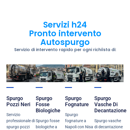
Servizi h24
Pronto intervento
Autospurgo
Servizio di intervento rapido per ogni richiìsta di:
Spurgo
Spurgo
Spurgo
Spurgo
Pozzi Neri
Fosse
Fognature
Vasche Di
Biologiche
Decantazione
Servizio
Spurgo
professionale di
Spurgo fosse
fognature a
Spurgo vasche
spurgo pozzi
biologiche a
Napoli con Nisa
di decantazione