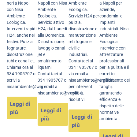
neri a Napoli
Napoli con Nisa
Ambiente
a Napoli per
con Nisa
Ambiente
Ecologica.
aziende,
Ambiente
Ecologica.
Servizio H24 per
condomini e
Ecologica.
Servizio attivo
pulizia,
impianti
Interventi rapidi
H24, dal Lunedì
disostruzione e
industriali. Nisa
H24, anche nei
alla Domenica.
manutenzione
Ambiente
festivi. Pulizia
Disostruzione,
reti fognarie
Ecologica
fognature,
lavaggio canal
civili e
interviene con
disostruzione
jet e
industriali.
attrezzature
tubi e canal jet.
smaltimento
Contattaci al
professionali
Chiama ora al
liquami.
334 1905707 o
per la pulizia e il
334 1905707 o
Contattaci al
via email a
corretto
scrivi a
334 1905707 o
nisaambiente@virgilio.it
smaltimento dei
nisaambiente@virgilio.it
via email a
per interventi
fanghi,
nisaambiente@virgilio.it.
rapidi e
garantendo
risolutivi.
efficienza e
Leggi di
rispetto delle
Leggi di
più
normative
Leggi di
più
ambientali.
più
Leggi di