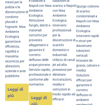
e caditoie a
tubazioni di
mirati per la
Napoli con Nisa
scarico a Napoli
Spurgo colonne
pulizia e la
Ambiente
con Nisa
di scarico
disostruzione di
Ecologica.
Ambiente
condominiali a
condotte
Rimozione
Ecologica.
Napoli con Nisa
pluviali e
fanghi, detriti e
Interventi
Ambiente
fognarie. Nisa
materiali
professionali
Ecologica.
Ambiente
ostruttivi per
per la
Interventi rapidi
Ecologica
prevenire
disostruzione di
e sicuri per
garantisce
allagamenti e
scarichi
disostruire
efficienza,
garantire il
domestici e
tubazioni
rapidità e
corretto
industriali.
verticali
massima
deflusso delle
Utilizzo di canal
intasate da
sicurezza per
acque piovane.
jet ad alta
grassi, calcare e
abitazioni,
Servizio rapido,
pressione per
residui.
aziende e aree
professionale e
eliminare
Soluzioni
pubbliche.
conforme alle
incrostazioni,
efficaci per
normative.
residui e
garantire il
Leggi di
ostruzioni in
corretto
modo rapido ed
più
deflusso in
Leggi di
efficace.
ambienti
più
residenziali.