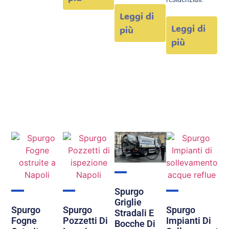
Leggi di
Leggi di
più
più
Spurgo
Griglie
Spurgo
Spurgo
Spurgo
Stradali E
Fogne
Pozzetti Di
Impianti Di
Bocche Di