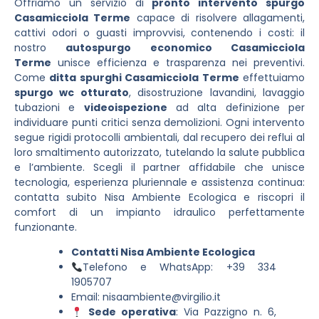
Offriamo un servizio di
pronto intervento spurgo
Casamicciola Terme
capace di risolvere allagamenti,
cattivi odori o guasti improvvisi, contenendo i costi: il
nostro
autospurgo economico Casamicciola
Terme
unisce efficienza e trasparenza nei preventivi.
Come
ditta spurghi Casamicciola Terme
effettuiamo
spurgo wc otturato
, disostruzione lavandini, lavaggio
tubazioni e
videoispezione
ad alta definizione per
individuare punti critici senza demolizioni. Ogni intervento
segue rigidi protocolli ambientali, dal recupero dei reflui al
loro smaltimento autorizzato, tutelando la salute pubblica
e l’ambiente. Scegli il partner affidabile che unisce
tecnologia, esperienza pluriennale e assistenza continua:
contatta subito Nisa Ambiente Ecologica e riscopri il
comfort di un impianto idraulico perfettamente
funzionante.
Contatti Nisa Ambiente Ecologica
Telefono e WhatsApp: +39 334
1905707
Email:
nisaambiente@virgilio.it
Sede operativa
: Via Pazzigno n. 6,