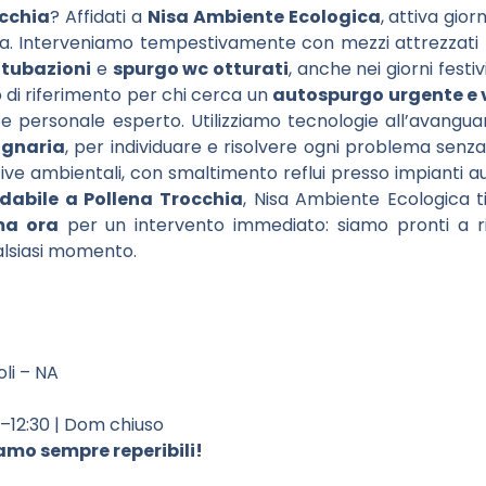
cchia
? Affidati a
Nisa Ambiente Ecologica
, attiva gior
aria. Interveniamo tempestivamente con mezzi attrezzati
 tubazioni
e
spurgo wc otturati
, anche nei giorni festiv
o di riferimento per chi cerca un
autospurgo urgente e 
 e personale esperto. Utilizziamo tecnologie all’avangua
ognaria
, per individuare e risolvere ogni problema senza s
ive ambientali, con smaltimento reflui presso impianti aut
abile a Pollena Trocchia
, Nisa Ambiente Ecologica t
ma ora
per un intervento immediato: siamo pronti a rip
alsiasi momento.
oli – NA
0–12:30 | Dom chiuso
mo sempre reperibili!