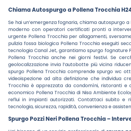
Chiama Autospurgo a Pollena Trocchia H2
Se hai un’emergenza fognaria, chiama autospurgo a P
moderno con operatori certificati pronti a interven
urgente Pollena Trocchia per allagamenti, sversament
pulizia fossa biologica Pollena Trocchia eseguiti s
tecnologia Canal Jet, garantiamo spurgo fognature P
Pollena Trocchia anche nei giorni festivi. Se cer
geolocalizzazione invia l’autobotte più vicina riduce
spurgo Pollena Trocchia comprende spurgo wc ottura
videoispezione ad alta definizione che individua cr
Trocchia è apprezzata da condomìni, ristoranti e a
economico Pollena Trocchia di Nisa Ambiente Ecolog
reflui in impianti autorizzati. Contattaci subito e 
tecnologia, sicurezza, rapidità, convenienza e assisten
Spurgo Pozzi Neri Pollena Trocchia – Interven