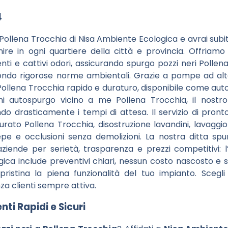
4
ollena Trocchia di Nisa Ambiente Ecologica e avrai sub
ire in ogni quartiere della città e provincia. Offriam
i e cattivi odori, assicurando spurgo pozzi neri Pollen
econdo rigorose norme ambientali. Grazie a pompe ad al
ollena Trocchia rapido e duraturo, disponibile come au
chi autospurgo vicino a me Pollena Trocchia, il nostr
ndo drasticamente i tempi di attesa. Il servizio di pront
to Pollena Trocchia, disostruzione lavandini, lavaggio
epe e occlusioni senza demolizioni. La nostra ditta spu
ziende per serietà, trasparenza e prezzi competitivi: 
ica include preventivi chiari, nessun costo nascosto e
ripristina la piena funzionalità del tuo impianto. Scegli
za clienti sempre attiva.
ti Rapidi e Sicuri