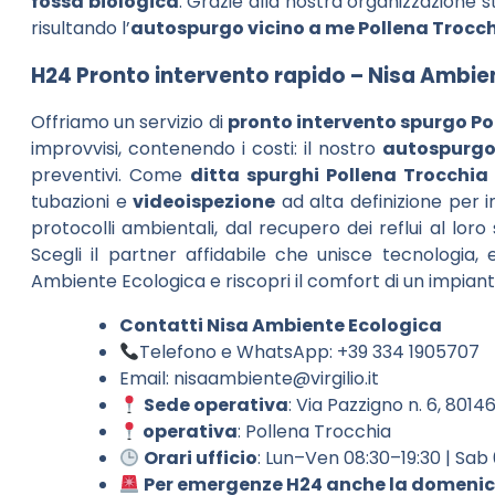
fossa biologica
. Grazie alla nostra organizzazione s
risultando l’
autospurgo vicino a me Pollena Trocc
H24 Pronto intervento rapido – Nisa Ambie
Offriamo un servizio di
pronto intervento spurgo Po
improvvisi, contenendo i costi: il nostro
autospurgo
preventivi. Come
ditta spurghi Pollena Trocchia
tubazioni e
videoispezione
ad alta definizione per in
protocolli ambientali, dal recupero dei reflui al lor
Scegli il partner affidabile che unisce tecnologia,
Ambiente Ecologica e riscopri il comfort di un impian
Contatti Nisa Ambiente Ecologica
Telefono e WhatsApp: +39 334 1905707
Email:
nisaambiente@virgilio.it
Sede operativa
: Via Pazzigno n. 6, 8014
operativa
: Pollena Trocchia
Orari ufficio
: Lun–Ven 08:30–19:30 | Sab
Per emergenze H24 anche la domenica