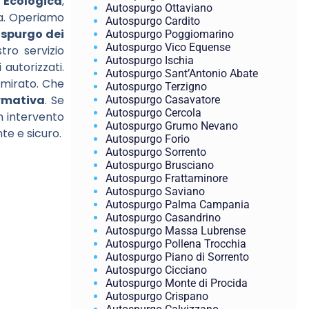
 Ecologica
,
Autospurgo Ottaviano
cia. Operiamo
Autospurgo Cardito
o
spurgo dei
Autospurgo Poggiomarino
Autospurgo Vico Equense
tro servizio
Autospurgo Ischia
 autorizzati.
Autospurgo Sant’Antonio Abate
 mirato. Che
Autospurgo Terzigno
ormativa
. Se
Autospurgo Casavatore
Autospurgo Cercola
n intervento
Autospurgo Grumo Nevano
te e sicuro.
Autospurgo Forio
Autospurgo Sorrento
Autospurgo Brusciano
Autospurgo Frattaminore
Autospurgo Saviano
Autospurgo Palma Campania
Autospurgo Casandrino
Autospurgo Massa Lubrense
Autospurgo Pollena Trocchia
Autospurgo Piano di Sorrento
Autospurgo Cicciano
Autospurgo Monte di Procida
Autospurgo Crispano