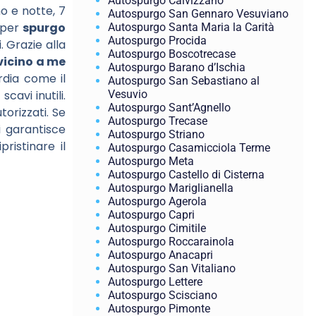
Autospurgo Calvizzano
no e notte, 7
Autospurgo San Gennaro Vesuviano
 per
spurgo
Autospurgo Santa Maria la Carità
Autospurgo Procida
i. Grazie alla
Autospurgo Boscotrecase
vicino a me
Autospurgo Barano d’Ischia
rdia come il
Autospurgo San Sebastiano al
cavi inutili.
Vesuvio
Autospurgo Sant’Agnello
orizzati. Se
Autospurgo Trecase
i garantisce
Autospurgo Striano
ristinare il
Autospurgo Casamicciola Terme
Autospurgo Meta
Autospurgo Castello di Cisterna
Autospurgo Mariglianella
Autospurgo Agerola
Autospurgo Capri
Autospurgo Cimitile
Autospurgo Roccarainola
Autospurgo Anacapri
Autospurgo San Vitaliano
Autospurgo Lettere
Autospurgo Scisciano
Autospurgo Pimonte