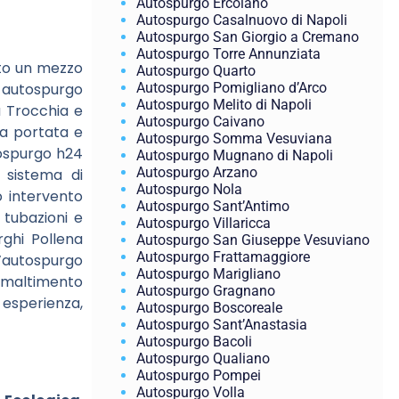
Autospurgo Ercolano
Autospurgo Casalnuovo di Napoli
Autospurgo San Giorgio a Cremano
Autospurgo Torre Annunziata
ito un mezzo
Autospurgo Quarto
Autospurgo Pomigliano d’Arco
o autospurgo
Autospurgo Melito di Napoli
a Trocchia e
Autospurgo Caivano
ta portata e
Autospurgo Somma Vesuviana
tospurgo h24
Autospurgo Mugnano di Napoli
Autospurgo Arzano
o sistema di
Autospurgo Nola
o intervento
Autospurgo Sant’Antimo
 tubazioni e
Autospurgo Villaricca
rghi Pollena
Autospurgo San Giuseppe Vesuviano
Autospurgo Frattamaggiore
l’autospurgo
Autospurgo Marigliano
 smaltimento
Autospurgo Gragnano
 esperienza,
Autospurgo Boscoreale
Autospurgo Sant’Anastasia
Autospurgo Bacoli
Autospurgo Qualiano
Autospurgo Pompei
Autospurgo Volla