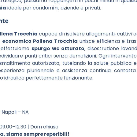
trategica, possiamo raggiungerti in pochi minuti in qualsia
hia
ideale per condomìni, aziende e privati.
nte
llena Trocchia
capace di risolvere allagamenti, cattivi o
 economico Pollena Trocchia
unisce efficienza e tra
effettuiamo
spurgo wc otturato
, disostruzione lavand
dividuare punti critici senza demolizioni. Ogni intervento
o smaltimento autorizzato, tutelando la salute pubblica e
 esperienza pluriennale e assistenza continua: contatta
to idraulico perfettamente funzionante.
6 Napoli – NA
 09:00–12:30 | Dom chiuso
, siamo sempre reperibili!