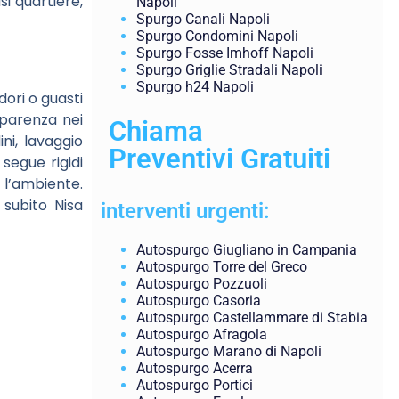
si quartiere,
Napoli
Spurgo Canali Napoli
Spurgo Condomini Napoli
Spurgo Fosse Imhoff Napoli
Spurgo Griglie Stradali Napoli
Spurgo h24 Napoli
dori o guasti
sparenza nei
Chiama
ini, lavaggio
Preventivi Gratuiti
 segue rigidi
 l’ambiente.
 subito Nisa
interventi urgenti:
Autospurgo Giugliano in Campania
Autospurgo Torre del Greco
Autospurgo Pozzuoli
Autospurgo Casoria
Autospurgo Castellammare di Stabia
Autospurgo Afragola
Autospurgo Marano di Napoli
Autospurgo Acerra
Autospurgo Portici