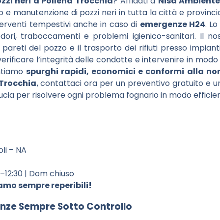
zzi neri a Pollena Trocchia
? Affidati a
Nisa Ambiente
to e manutenzione di pozzi neri in tutta la città e provin
terventi tempestivi anche in caso di
emergenze H24
. L
ri, traboccamenti e problemi igienico-sanitari. Il nos
areti del pozzo e il trasporto dei rifiuti presso impianti
erificare l’integrità delle condotte e intervenire in modo
antiamo
spurghi rapidi, economici e conformi alla n
 Trocchia
, contattaci ora per un preventivo gratuito e u
ucia per risolvere ogni problema fognario in modo efficien
oli – NA
0–12:30 | Dom chiuso
mo sempre reperibili!
nze Sempre Sotto Controllo