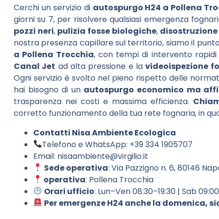
Cerchi un servizio di
autospurgo H24 a Pollena Tro
giorni su 7, per risolvere qualsiasi emergenza fogn
pozzi neri
,
pulizia fosse biologiche
,
disostruzione
nostra presenza capillare sul territorio, siamo il punt
a Pollena Trocchia
, con tempi di intervento rapidi
Canal Jet
ad alta pressione e la
videoispezione f
Ogni servizio è svolto nel pieno rispetto delle normat
hai bisogno di un
autospurgo economico ma affid
trasparenza nei costi e massima efficienza.
Chia
corretto funzionamento della tua rete fognaria, in qu
Contatti Nisa Ambiente Ecologica
Telefono e WhatsApp: +39 334 1905707
Email:
nisaambiente@virgilio.it
Sede operativa
: Via Pazzigno n. 6, 80146 Nap
operativa
: Pollena Trocchia
Orari ufficio
: Lun–Ven 08:30–19:30 | Sab 09:0
Per emergenze H24 anche la domenica, sia