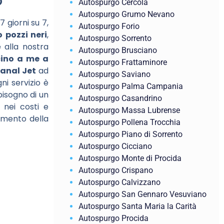
o
Autospurgo Cercola
Autospurgo Grumo Nevano
7 giorni su 7,
Autospurgo Forio
 pozzi neri
,
Autospurgo Sorrento
e alla nostra
Autospurgo Brusciano
cino a me a
Autospurgo Frattaminore
anal Jet
ad
Autospurgo Saviano
ni servizio è
Autospurgo Palma Campania
bisogno di un
Autospurgo Casandrino
 nei costi e
Autospurgo Massa Lubrense
namento della
Autospurgo Pollena Trocchia
Autospurgo Piano di Sorrento
Autospurgo Cicciano
Autospurgo Monte di Procida
Autospurgo Crispano
Autospurgo Calvizzano
Autospurgo San Gennaro Vesuviano
Autospurgo Santa Maria la Carità
Autospurgo Procida