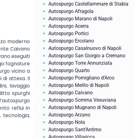
Autospurgo Castellammare di Stabia
Autospurgo Afragola
Autospurgo Marano di Napoli
Autospurgo Acerra
Autospurgo Portici
Autospurgo Ercolano
ezzo moderno
Autospurgo Casalnuovo di Napoli
gente Caivano
Autospurgo San Giorgio a Cremano
vano eseguiti
Autospurgo Torre Annunziata
go fognature
Autospurgo Quarto
urgo vicino a
Autospurgo Pomigliano d’Arco
di attesa. Il
Autospurgo Melito di Napoli
ni, lavaggio
Autospurgo Caivano
ditta spurghi
Autospurgo Somma Vesuviana
l’autospurgo
Autospurgo Mugnano di Napoli
to reflui in
Autospurgo Arzano
, tecnologia,
Autospurgo Nola
Autospurgo Sant’Antimo
Autospurgo Villaricca