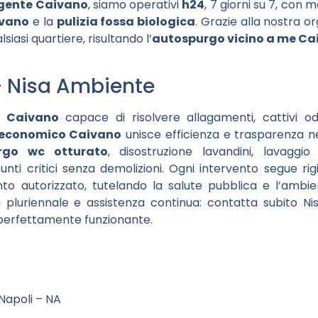
gente Caivano
, siamo operativi
h24
, 7 giorni su 7, con 
ivano
e la
pulizia fossa biologica
. Grazie alla nostra o
iasi quartiere, risultando l’
autospurgo vicino a me Ca
– Nisa Ambiente
o Caivano
capace di risolvere allagamenti, cattivi od
economico Caivano
unisce efficienza e trasparenza ne
rgo wc otturato
, disostruzione lavandini, lavaggio
nti critici senza demolizioni. Ogni intervento segue rigi
to autorizzato, tutelando la salute pubblica e l’ambien
a pluriennale e assistenza continua: contatta subito N
o perfettamente funzionante.
 Napoli – NA