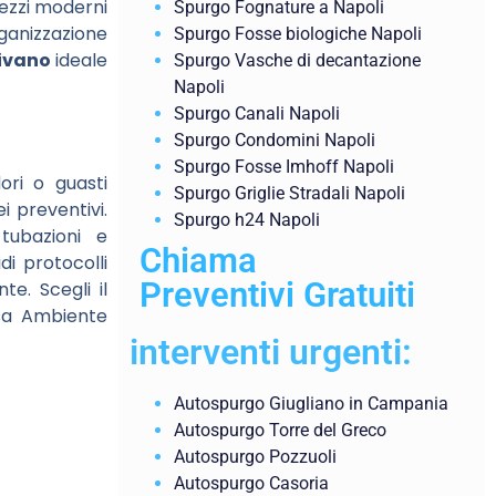
mezzi moderni
Spurgo Fognature a Napoli
rganizzazione
Spurgo Fosse biologiche Napoli
ivano
ideale
Spurgo Vasche di decantazione
Napoli
Spurgo Canali Napoli
Spurgo Condomini Napoli
Spurgo Fosse Imhoff Napoli
ori o guasti
Spurgo Griglie Stradali Napoli
i preventivi.
Spurgo h24 Napoli
 tubazioni e
Chiama
di protocolli
Preventivi Gratuiti
te. Scegli il
isa Ambiente
interventi urgenti:
Autospurgo Giugliano in Campania
Autospurgo Torre del Greco
Autospurgo Pozzuoli
Autospurgo Casoria