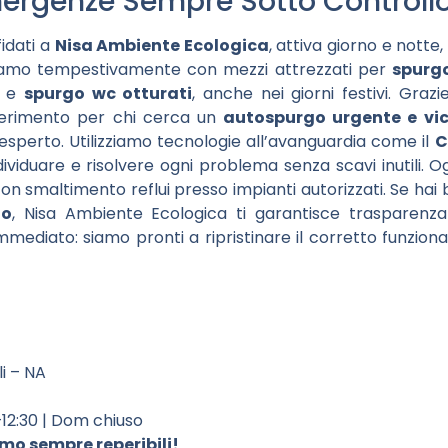
ergenze Sempre Sotto Controll
fidati a
Nisa Ambiente Ecologica
, attiva giorno e notte, 
eniamo tempestivamente con mezzi attrezzati per
spurgo
e
spurgo wc otturati
, anche nei giorni festivi. Grazi
riferimento per chi cerca un
autospurgo urgente e vi
 esperto. Utilizziamo tecnologie all’avanguardia come il
C
dividuare e risolvere ogni problema senza scavi inutili. Og
on smaltimento reflui presso impianti autorizzati. Se hai 
no
, Nisa Ambiente Ecologica ti garantisce trasparenza
mediato: siamo pronti a ripristinare il corretto funzio
li – NA
–12:30 | Dom chiuso
mo sempre reperibili!