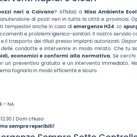
ozzi neri a Caivano
? Affidati a
Nisa Ambiente Eco
manutenzione di pozzi neri in tutta la città e provincia.
ti tempestivi anche in caso di
emergenze H24
. Lo
spurg
camenti e problemi igienico-sanitari. Il nostro servizio
 e il trasporto dei rifiuti presso impianti autorizzati. Dis
à delle condotte e intervenire in modo mirato. Che tu si
pidi, economici e conformi alla normativa
. Se cerch
er un preventivo gratuito e un intervento immediato. N
blema fognario in modo efficiente e sicuro.
li – NA
–12:30 | Dom chiuso
mo sempre reperibili!