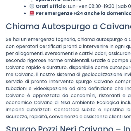
Orari ufficio
: Lun–Ven 08:30–19:30 | Sab 
Per emergenze H24 anche la domenica,
Chiama Autospurgo a Caivan
Se hai un’emergenza fognaria, chiama autospurgo a C
con operatori certificati pronti a intervenire in ogni
per allagamenti, sversamenti e cattivi odori, assicuran
secondo rigorose norme ambientali. Grazie a pompe a
Caivano rapido e duraturo, disponibile come autospurg
me Caivano, il nostro sistema di geolocalizzazione inv
servizio di pronto intervento spurgo Caivano compre
tubazioni e videoispezione ad alta definizione che in
Caivano è apprezzata da condomìni, ristoranti e az
economico Caivano di Nisa Ambiente Ecologica includ
impianti autorizzati. Contattaci subito e ripristina l
sicurezza, rapidità, convenienza e assistenza clienti se
Spurgo Pozzi Neri Caivano – Int