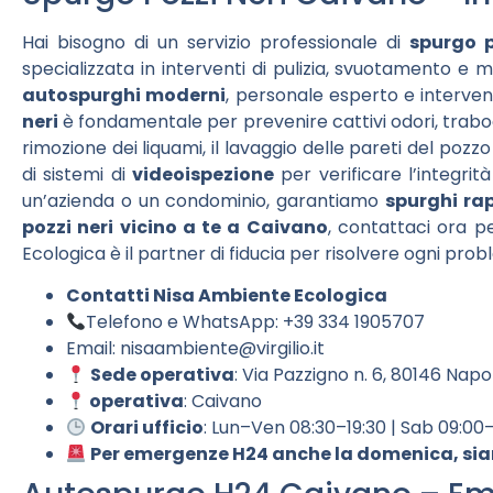
Hai bisogno di un servizio professionale di
spurgo p
specializzata in interventi di pulizia, svuotamento e 
autospurghi moderni
, personale esperto e interven
neri
è fondamentale per prevenire cattivi odori, traboc
rimozione dei liquami, il lavaggio delle pareti del pozzo
di sistemi di
videoispezione
per verificare l’integrit
un’azienda o un condominio, garantiamo
spurghi ra
pozzi neri vicino a te a Caivano
, contattaci ora p
Ecologica è il partner di fiducia per risolvere ogni pro
Contatti Nisa Ambiente Ecologica
Telefono e WhatsApp: +39 334 1905707
Email:
nisaambiente@virgilio.it
Sede operativa
: Via Pazzigno n. 6, 80146 Napo
operativa
: Caivano
Orari ufficio
: Lun–Ven 08:30–19:30 | Sab 09:00
Per emergenze H24 anche la domenica, sia