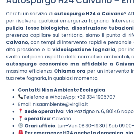
Autospurgo H24 Caivano – Em
Cerchi un servizio di
autospurgo H24 a Caivano
? Af
per risolvere qualsiasi emergenza fognaria. Interv
pulizia fosse biologiche
,
disostruzione tubazioni
presenza capillare sul territorio, siamo il punto di 
Caivano
, con tempi di intervento rapidi e personale
alta pressione e la
videoispezione fognaria
, per in
svolto nel pieno rispetto delle normative ambientali, c
autospurgo economico ma affidabile a Caiva
massima efficienza.
Chiama ora
per un intervento im
tua rete fognaria, in qualsiasi momento.
Contatti Nisa Ambiente Ecologica
Telefono e WhatsApp: +39 334 1905707
Email:
nisaambiente@virgilio.it
Sede operativa
: Via Pazzigno n. 6, 80146 Napo
operativa
: Caivano
Orari ufficio
: Lun–Ven 08:30–19:30 | Sab 09:00
Per emergenze H24 anche la domenica, sia