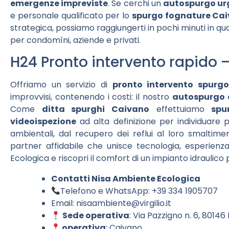
emergenze impreviste
. Se cerchi un
autospurgo ur
e personale qualificato per lo
spurgo fognature Ca
strategica, possiamo raggiungerti in pochi minuti in quals
per condomìni, aziende e privati.
H24 Pronto intervento rapido 
Offriamo un servizio di
pronto intervento spurg
improvvisi, contenendo i costi: il nostro
autospurgo 
Come
ditta spurghi Caivano
effettuiamo
spu
videoispezione
ad alta definizione per individuare pu
ambientali, dal recupero dei reflui al loro smaltimen
partner affidabile che unisce tecnologia, esperienz
Ecologica e riscopri il comfort di un impianto idraulic
Contatti Nisa Ambiente Ecologica
Telefono e WhatsApp: +39 334 1905707
Email:
nisaambiente@virgilio.it
Sede operativa
: Via Pazzigno n. 6, 80146
operativa
: Caivano