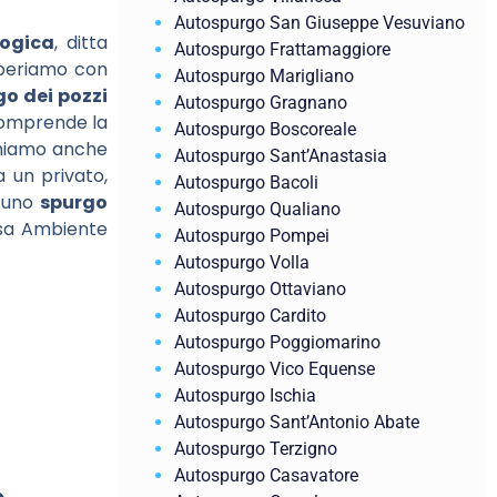
Autospurgo San Giuseppe Vesuviano
logica
, ditta
Autospurgo Frattamaggiore
 Operiamo con
Autospurgo Marigliano
o dei pozzi
Autospurgo Gragnano
 comprende la
Autospurgo Boscoreale
poniamo anche
Autospurgo Sant’Anastasia
a un privato,
Autospurgo Bacoli
i uno
spurgo
Autospurgo Qualiano
isa Ambiente
Autospurgo Pompei
Autospurgo Volla
Autospurgo Ottaviano
Autospurgo Cardito
Autospurgo Poggiomarino
Autospurgo Vico Equense
Autospurgo Ischia
Autospurgo Sant’Antonio Abate
Autospurgo Terzigno
Autospurgo Casavatore