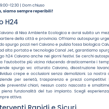
09:00–12:30 | Dom chiuso
 siamo sempre reperibili!
o H24
aivano di Nisa Ambiente Ecologica e avrai subito un m
 quartiere della città e provincia. Offriamo autospurgo ur
do spurgo pozzi neri Caivano e pulizia fossa biologica Cai
d alta portata e tecnologia Canal Jet, garantiamo spur
o h24 Caivano anche nei giorni festivi. Se cerchi autosp
ia l’autobotte più vicina riducendo drasticamente i tempi 
nde spurgo wc otturato Caivano, disostruzione lavandi
dividua crepe e occlusioni senza demolizioni. La nostra 
iende per serietà, trasparenza e prezzi competitivi: 
e preventivi chiari, nessun costo nascosto e smaltimen
a piena funzionalità del tuo impianto. Scegli esperienza
mpre attiva.
erventi Rapidi e Sicuri