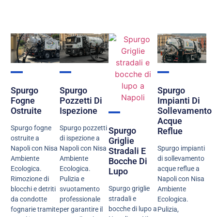
Spurgo
Spurgo
Spurgo
Fogne
Pozzetti Di
Impianti Di
Ostruite
Ispezione
Sollevamento
Acque
Spurgo fogne
Spurgo pozzetti
Spurgo
Reflue
ostruite a
di ispezione a
Griglie
Napoli con Nisa
Napoli con Nisa
Spurgo impianti
Stradali E
Ambiente
Ambiente
di sollevamento
Bocche Di
Ecologica.
Ecologica.
acque reflue a
Lupo
Rimozione di
Pulizia e
Napoli con Nisa
Spurgo griglie
blocchi e detriti
svuotamento
Ambiente
stradali e
da condotte
professionale
Ecologica.
bocche di lupo a
fognarie tramite
per garantire il
Pulizia,