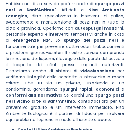
Hai bisogno di un servizio professionale di
spurgo pozzi
neri a Sant’Antimo
? Affidati a
Nisa Ambiente
Ecologica
, ditta specializzata in interventi di pulizia,
svuotamento e manutenzione di pozzi neri in tutta la
città e provincia. Operiamo con
autospurghi moderni
,
personale esperto e interventi tempestivi anche in caso
di
emergenze H24
. Lo
spurgo dei pozzi neri
è
fondamentale per prevenire cattivi odori, traboccamenti
e problemi igienico-sanitari. Il nostro servizio comprende
la rimozione dei liquami, il lavaggio delle pareti del pozzo e
il trasporto dei rifiuti presso impianti autorizzati.
Disponiamo anche di sistemi di
videoispezione
per
verificare l’integrità delle condotte e intervenire in modo
mirato. Che tu sia un privato, un’azienda o un
condominio, garantiamo
spurghi rapidi, economici e
conformi alla normativa
. Se cerchi uno
spurgo pozzi
neri vicino a te a Sant’Antimo
, contattaci ora per un
preventivo gratuito e un intervento immediato. Nisa
Ambiente Ecologica è il partner di fiducia per risolvere
ogni problema fognario in modo efficiente e sicuro.
Contatti Nisa Ambiente Ecologica