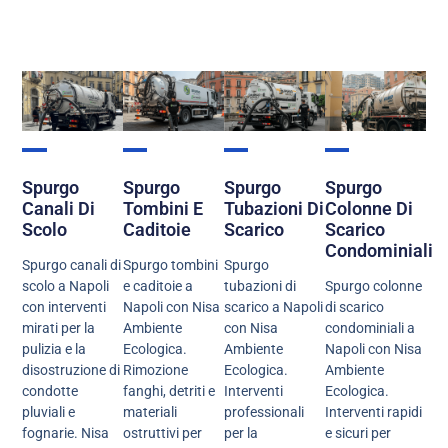
Spurgo
Spurgo
Spurgo
Spurgo
Canali Di
Tombini E
Tubazioni Di
Colonne Di
Scolo
Caditoie
Scarico
Scarico
Condominiali
Spurgo canali di
Spurgo tombini
Spurgo
scolo a Napoli
e caditoie a
tubazioni di
Spurgo colonne
con interventi
Napoli con Nisa
scarico a Napoli
di scarico
mirati per la
Ambiente
con Nisa
condominiali a
pulizia e la
Ecologica.
Ambiente
Napoli con Nisa
disostruzione di
Rimozione
Ecologica.
Ambiente
condotte
fanghi, detriti e
Interventi
Ecologica.
pluviali e
materiali
professionali
Interventi rapidi
fognarie. Nisa
ostruttivi per
per la
e sicuri per