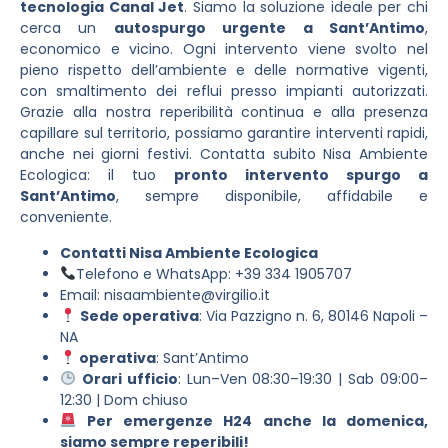
tecnologia Canal Jet
. Siamo la soluzione ideale per chi
cerca un
autospurgo urgente a Sant’Antimo
,
economico e vicino. Ogni intervento viene svolto nel
pieno rispetto dell’ambiente e delle normative vigenti,
con smaltimento dei reflui presso impianti autorizzati.
Grazie alla nostra reperibilità continua e alla presenza
capillare sul territorio, possiamo garantire interventi rapidi,
anche nei giorni festivi. Contatta subito Nisa Ambiente
Ecologica: il tuo
pronto intervento spurgo a
Sant’Antimo
, sempre disponibile, affidabile e
conveniente.
Contatti Nisa Ambiente Ecologica
Telefono e WhatsApp: +39 334 1905707
Email:
nisaambiente@virgilio.it
Sede operativa
: Via Pazzigno n. 6, 80146 Napoli –
NA
operativa
: Sant’Antimo
Orari ufficio
: Lun–Ven 08:30–19:30 | Sab 09:00–
12:30 | Dom chiuso
Per emergenze H24 anche la domenica,
siamo sempre reperibili!