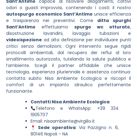
Sant’Antimo
capace di risolvere allagamenti, cattivi
odori o guasti improvvisi, contenendo i costi: il nostro
autospurgo economico Sant’Antimo
unisce efficienza
e trasparenza nei preventivi. Come
ditta spurghi
Sant’Antimo
effettuiamo
spurgo wc otturato
,
disostruzione lavandini, lavaggio tubazioni e
videoispezione
ad alta definizione per individuare punti
critici senza demolizioni. Ogni intervento segue rigidi
protocolli ambientali, dal recupero dei reflui al loro
smaltimento autorizzato, tutelando la salute pubblica e
l’ambiente. Scegli il partner affidabile che unisce
tecnologia, esperienza pluriennale e assistenza continua:
contatta subito Nisa Ambiente Ecologica e riscopri il
comfort di un impianto idraulico perfettamente
funzionante.
Contatti Nisa Ambiente Ecologica
Telefono e WhatsApp: +39 334
1905707
Email:
nisaambiente@virgilio.it
Sede operativa
: Via Pazzigno n. 6,
80146 Napoli – NA