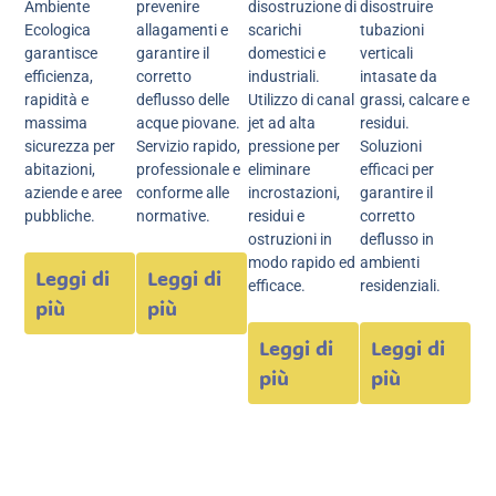
Ambiente
prevenire
disostruzione di
disostruire
Ecologica
allagamenti e
scarichi
tubazioni
garantisce
garantire il
domestici e
verticali
efficienza,
corretto
industriali.
intasate da
rapidità e
deflusso delle
Utilizzo di canal
grassi, calcare e
massima
acque piovane.
jet ad alta
residui.
sicurezza per
Servizio rapido,
pressione per
Soluzioni
abitazioni,
professionale e
eliminare
efficaci per
aziende e aree
conforme alle
incrostazioni,
garantire il
pubbliche.
normative.
residui e
corretto
ostruzioni in
deflusso in
modo rapido ed
ambienti
Leggi di
Leggi di
efficace.
residenziali.
più
più
Leggi di
Leggi di
più
più