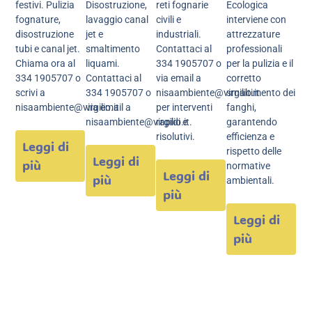
festivi. Pulizia
Disostruzione,
reti fognarie
Ecologica
fognature,
lavaggio canal
civili e
interviene con
disostruzione
jet e
industriali.
attrezzature
tubi e canal jet.
smaltimento
Contattaci al
professionali
Chiama ora al
liquami.
334 1905707 o
per la pulizia e il
334 1905707 o
Contattaci al
via email a
corretto
scrivi a
334 1905707 o
nisaambiente@virgilio.it
smaltimento dei
nisaambiente@virgilio.it
via email a
per interventi
fanghi,
nisaambiente@virgilio.it.
rapidi e
garantendo
risolutivi.
efficienza e
Leggi di
rispetto delle
Leggi di
più
normative
Leggi di
più
ambientali.
più
Leggi di
più