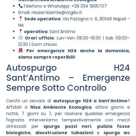
Telefono e WhatsApp: +39 334 1905707
Email:
nisaambiente@virgilio.it
Sede operativa
: Via Pazzigno n. 6, 80146 Napoli –
NA
operativa
: Sant’Antimo
Orari ufficio
: Lun–Ven 08:30–19:30 | Sab 09:00–
12:30 | Dom chiuso
Per emergenze H24 anche la domenica,
siamo sempre reperibili!
Autospurgo H24
Sant’Antimo – Emergenze
Sempre Sotto Controllo
Cerchi un servizio di
autospurgo H24 a Sant’Antimo
?
Affidati a
Nisa Ambiente Ecologica
, attiva giorno e
notte, 7 giorni su 7, per risolvere qualsiasi emergenza
fognaria. Interveniamo tempestivamente con mezzi
attrezzati per
spurgo pozzi neri
,
pulizia fosse
biologiche
,
disostruzione tubazioni
e
spurgo wc