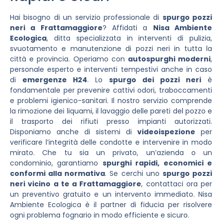
Hai bisogno di un servizio professionale di
spurgo pozzi
neri a Frattamaggiore
? Affidati a
Nisa Ambiente
Ecologica
, ditta specializzata in interventi di pulizia,
svuotamento e manutenzione di pozzi neri in tutta la
città e provincia. Operiamo con
autospurghi moderni
,
personale esperto e interventi tempestivi anche in caso
di
emergenze H24
. Lo
spurgo dei pozzi neri
è
fondamentale per prevenire cattivi odori, traboccamenti
e problemi igienico-sanitari. Il nostro servizio comprende
la rimozione dei liquami, il lavaggio delle pareti del pozzo e
il trasporto dei rifiuti presso impianti autorizzati.
Disponiamo anche di sistemi di
videoispezione
per
verificare l’integrità delle condotte e intervenire in modo
mirato. Che tu sia un privato, un’azienda o un
condominio, garantiamo
spurghi rapidi, economici e
conformi alla normativa
. Se cerchi uno
spurgo pozzi
neri vicino a te a Frattamaggiore
, contattaci ora per
un preventivo gratuito e un intervento immediato. Nisa
Ambiente Ecologica è il partner di fiducia per risolvere
ogni problema fognario in modo efficiente e sicuro.