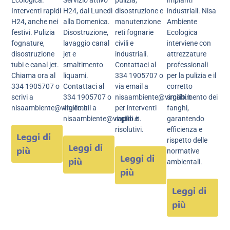
Interventi rapidi
H24, dal Lunedì
disostruzione e
industriali. Nisa
H24, anche nei
alla Domenica.
manutenzione
Ambiente
festivi. Pulizia
Disostruzione,
reti fognarie
Ecologica
fognature,
lavaggio canal
civili e
interviene con
disostruzione
jet e
industriali.
attrezzature
tubi e canal jet.
smaltimento
Contattaci al
professionali
Chiama ora al
liquami.
334 1905707 o
per la pulizia e il
334 1905707 o
Contattaci al
via email a
corretto
scrivi a
334 1905707 o
nisaambiente@virgilio.it
smaltimento dei
nisaambiente@virgilio.it
via email a
per interventi
fanghi,
nisaambiente@virgilio.it.
rapidi e
garantendo
risolutivi.
efficienza e
Leggi di
rispetto delle
Leggi di
più
normative
Leggi di
più
ambientali.
più
Leggi di
più