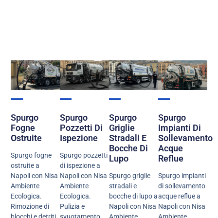
Spurgo
Spurgo
Spurgo
Spurgo
Fogne
Pozzetti Di
Griglie
Impianti Di
Ostruite
Ispezione
Stradali E
Sollevamento
Bocche Di
Acque
Spurgo fogne
Spurgo pozzetti
Lupo
Reflue
ostruite a
di ispezione a
Napoli con Nisa
Napoli con Nisa
Spurgo griglie
Spurgo impianti
Ambiente
Ambiente
stradali e
di sollevamento
Ecologica.
Ecologica.
bocche di lupo a
acque reflue a
Rimozione di
Pulizia e
Napoli con Nisa
Napoli con Nisa
blocchi e detriti
svuotamento
Ambiente
Ambiente