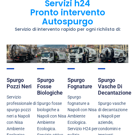
Servizi h24
Pronto intervento
Autospurgo
Servizio di intervento rapido per ogni richiìsta di:
Spurgo
Spurgo
Spurgo
Spurgo
Pozzi Neri
Fosse
Fognature
Vasche Di
Biologiche
Decantazione
Servizio
Spurgo
professionale di
Spurgo fosse
fognature a
Spurgo vasche
spurgo pozzi
biologiche a
Napoli con Nisa
di decantazione
neri a Napoli
Napoli con Nisa
Ambiente
a Napoli per
con Nisa
Ambiente
Ecologica.
aziende,
Ambiente
Ecologica.
Servizio H24 per
condomini e
Ecologica.
Servizio attivo
pulizia,
impianti