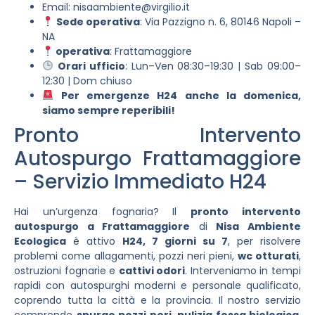
Email:
nisaambiente@virgilio.it
Sede operativa
: Via Pazzigno n. 6, 80146 Napoli –
NA
operativa
: Frattamaggiore
Orari ufficio
: Lun–Ven 08:30–19:30 | Sab 09:00–
12:30 | Dom chiuso
Per emergenze H24 anche la domenica,
siamo sempre reperibili!
Pronto Intervento
Autospurgo Frattamaggiore
– Servizio Immediato H24
Hai un’urgenza fognaria? Il
pronto intervento
autospurgo a Frattamaggiore
di
Nisa Ambiente
Ecologica
è attivo
H24, 7 giorni su 7
, per risolvere
problemi come allagamenti, pozzi neri pieni,
wc otturati
,
ostruzioni fognarie e
cattivi odori
. Interveniamo in tempi
rapidi con autospurghi moderni e personale qualificato,
coprendo tutta la città e la provincia. Il nostro servizio
comprende
spurgo pozzi neri
,
pulizia fossa biologica
,