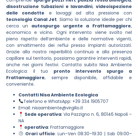
disostruzione tubazioni e lavandini
,
videoispezione
delle condotte
e lavaggi ad alta pressione con
tecnologia Canal Jet
. Siamo la soluzione ideale per chi
cerca un
autospurgo urgente a Frattamaggiore
,
economico e vicino. Ogni intervento viene svolto nel
pieno rispetto dell’ambiente e delle normative vigenti,
con smaltimento dei reflui presso impianti autorizzati.
Grazie alla nostra reperibilità continua e alla presenza
capillare sul territorio, possiamo garantire interventi rapidi,
anche nei giorni festivi. Contatta subito Nisa Ambiente
Ecologica: il tuo
pronto intervento spurgo a
Frattamaggiore
, sempre disponibile, affidabile e
conveniente.
Contatti Nisa Ambiente Ecologica
Telefono e WhatsApp: +39 334 1905707
Email:
nisaambiente@virgilio.it
Sede operativa
: Via Pazzigno n. 6, 80146 Napoli –
NA
operativa
: Frattamaggiore
Orari ufficio
: Lun–Ven 08:30–19:30 | Sab 09:00–