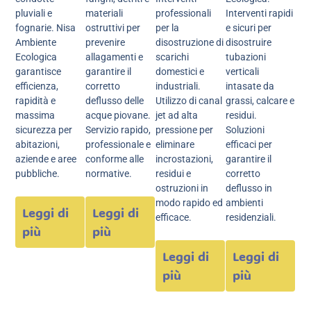
pluviali e
materiali
professionali
Interventi rapidi
fognarie. Nisa
ostruttivi per
per la
e sicuri per
Ambiente
prevenire
disostruzione di
disostruire
Ecologica
allagamenti e
scarichi
tubazioni
garantisce
garantire il
domestici e
verticali
efficienza,
corretto
industriali.
intasate da
rapidità e
deflusso delle
Utilizzo di canal
grassi, calcare e
massima
acque piovane.
jet ad alta
residui.
sicurezza per
Servizio rapido,
pressione per
Soluzioni
abitazioni,
professionale e
eliminare
efficaci per
aziende e aree
conforme alle
incrostazioni,
garantire il
pubbliche.
normative.
residui e
corretto
ostruzioni in
deflusso in
modo rapido ed
ambienti
Leggi di
Leggi di
efficace.
residenziali.
più
più
Leggi di
Leggi di
più
più