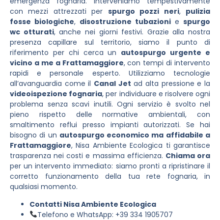
emergenza fognaria. Interveniamo tempestivamente
con mezzi attrezzati per
spurgo pozzi neri
,
pulizia
fosse biologiche
,
disostruzione tubazioni
e
spurgo
wc otturati
, anche nei giorni festivi. Grazie alla nostra
presenza capillare sul territorio, siamo il punto di
riferimento per chi cerca un
autospurgo urgente e
vicino a me a Frattamaggiore
, con tempi di intervento
rapidi e personale esperto. Utilizziamo tecnologie
all’avanguardia come il
Canal Jet
ad alta pressione e la
videoispezione fognaria
, per individuare e risolvere ogni
problema senza scavi inutili. Ogni servizio è svolto nel
pieno rispetto delle normative ambientali, con
smaltimento reflui presso impianti autorizzati. Se hai
bisogno di un
autospurgo economico ma affidabile a
Frattamaggiore
, Nisa Ambiente Ecologica ti garantisce
trasparenza nei costi e massima efficienza.
Chiama ora
per un intervento immediato: siamo pronti a ripristinare il
corretto funzionamento della tua rete fognaria, in
qualsiasi momento.
Contatti Nisa Ambiente Ecologica
Telefono e WhatsApp: +39 334 1905707