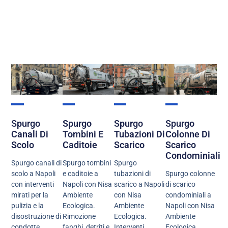
Spurgo
Spurgo
Spurgo
Spurgo
Canali Di
Tombini E
Tubazioni Di
Colonne Di
Scolo
Caditoie
Scarico
Scarico
Condominiali
Spurgo canali di
Spurgo tombini
Spurgo
scolo a Napoli
e caditoie a
tubazioni di
Spurgo colonne
con interventi
Napoli con Nisa
scarico a Napoli
di scarico
mirati per la
Ambiente
con Nisa
condominiali a
pulizia e la
Ecologica.
Ambiente
Napoli con Nisa
disostruzione di
Rimozione
Ecologica.
Ambiente
condotte
fanghi, detriti e
Interventi
Ecologica.