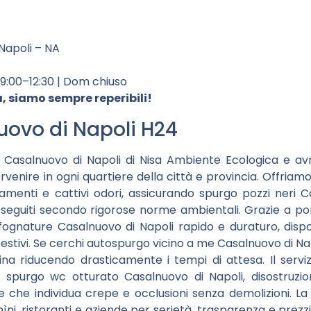
 Napoli – NA
09:00–12:30 | Dom chiuso
 siamo sempre reperibili!
ovo di Napoli H24
Casalnuovo di Napoli di Nisa Ambiente Ecologica e avr
venire in ogni quartiere della città e provincia. Offria
amenti e cattivi odori, assicurando spurgo pozzi neri C
i eseguiti secondo rigorose norme ambientali. Grazie a p
ognature Casalnuovo di Napoli rapido e duraturo, disp
stivi. Se cerchi autospurgo vicino a me Casalnuovo di Napo
cina riducendo drasticamente i tempi di attesa. Il servi
purgo wc otturato Casalnuovo di Napoli, disostruzion
e che individua crepe e occlusioni senza demolizioni. La
, ristoranti e aziende per serietà, trasparenza e prezzi