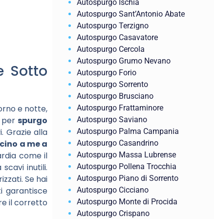
Autospurgo Ischia
Autospurgo Sant’Antonio Abate
Autospurgo Terzigno
Autospurgo Casavatore
Autospurgo Cercola
Autospurgo Grumo Nevano
 Sotto
Autospurgo Forio
Autospurgo Sorrento
Autospurgo Brusciano
Autospurgo Frattaminore
iorno e notte,
Autospurgo Saviano
i per
spurgo
Autospurgo Palma Campania
i. Grazie alla
Autospurgo Casandrino
cino a me a
Autospurgo Massa Lubrense
ardia come il
Autospurgo Pollena Trocchia
cavi inutili.
Autospurgo Piano di Sorrento
zzati. Se hai
Autospurgo Cicciano
i garantisce
Autospurgo Monte di Procida
e il corretto
Autospurgo Crispano