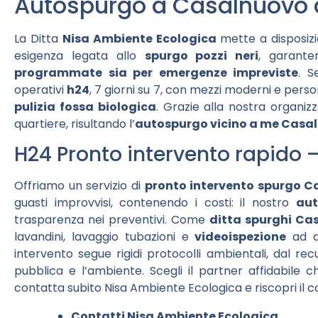
Autospurgo a Casalnuovo d
La Ditta
Nisa Ambiente Ecologica
mette a disposizi
esigenza legata allo
spurgo pozzi neri
, garanten
programmate sia per emergenze impreviste
. S
operativi
h24
, 7 giorni su 7, con mezzi moderni e perso
pulizia fossa biologica
. Grazie alla nostra organiz
quartiere, risultando l’
autospurgo vicino a me Casal
H24 Pronto intervento rapido 
Offriamo un servizio di
pronto intervento spurgo C
guasti improvvisi, contenendo i costi: il nostro
aut
trasparenza nei preventivi. Come
ditta spurghi Ca
lavandini, lavaggio tubazioni e
videoispezione
ad al
intervento segue rigidi protocolli ambientali, dal rec
pubblica e l’ambiente. Scegli il partner affidabile 
contatta subito Nisa Ambiente Ecologica e riscopri il 
Contatti Nisa Ambiente Ecologica