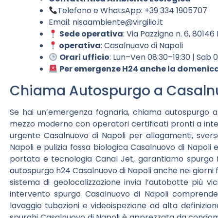
Telefono e WhatsApp: +39 334 1905707
Email:
nisaambiente@virgilio.it
Sede operativa
: Via Pazzigno n. 6, 80146
operativa
: Casalnuovo di Napoli
Orari ufficio
: Lun–Ven 08:30–19:30 | Sab 
Per emergenze H24 anche la domenica,
Chiama Autospurgo a Casalnu
Se hai un’emergenza fognaria, chiama autospurgo a 
mezzo moderno con operatori certificati pronti a inter
urgente Casalnuovo di Napoli per allagamenti, svers
Napoli e pulizia fossa biologica Casalnuovo di Napol
portata e tecnologia Canal Jet, garantiamo spurgo f
autospurgo h24 Casalnuovo di Napoli anche nei giorni fe
sistema di geolocalizzazione invia l’autobotte più vi
intervento spurgo Casalnuovo di Napoli comprende s
lavaggio tubazioni e videoispezione ad alta definizion
spurghi Casalnuovo di Napoli è apprezzata da condomìni