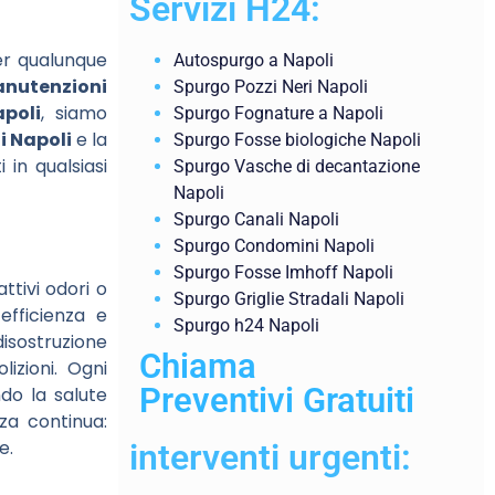
Servizi H24:
r qualunque
Autospurgo a Napoli
nutenzioni
Spurgo Pozzi Neri Napoli
poli
, siamo
Spurgo Fognature a Napoli
i Napoli
e la
Spurgo Fosse biologiche Napoli
 in qualsiasi
Spurgo Vasche di decantazione
Napoli
Spurgo Canali Napoli
Spurgo Condomini Napoli
Spurgo Fosse Imhoff Napoli
ttivi odori o
Spurgo Griglie Stradali Napoli
efficienza e
Spurgo h24 Napoli
disostruzione
Chiama
lizioni. Ogni
Preventivi Gratuiti
ndo la salute
za continua:
e.
interventi urgenti: