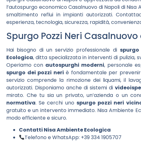
l’autospurgo economico Casalnuovo di Napoli di Nisa A
smaltimento reflui in impianti autorizzati. Contattac
esperienza, tecnologia, sicurezza, rapidità, convenienza
Spurgo Pozzi Neri Casalnuovo di
Hai bisogno di un servizio professionale di
spurgo 
Ecologica
, ditta specializzata in interventi di pulizi
Operiamo con
autospurghi moderni
, personale es
spurgo dei pozzi neri
è fondamentale per prevenire c
servizio comprende la rimozione dei liquami, il lavag
autorizzati. Disponiamo anche di sistemi di
videoispe
mirato. Che tu sia un privato, un’azienda o un co
normativa
. Se cerchi uno
spurgo pozzi neri vici
gratuito e un intervento immediato. Nisa Ambiente Ecol
modo efficiente e sicuro.
Contatti Nisa Ambiente Ecologica
Telefono e WhatsApp: +39 334 1905707