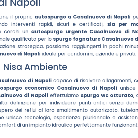
i Napoli
one il proprio
autospurgo a Casalnuovo di Napoli
pe
do interventi rapidi, sicuri e certificati,
sia per ma
e cerchi un
autospurgo urgente Casalnuovo di Na
nale qualificato per lo
spurgo fognature Casalnuovo d
zazione strategica, possiamo raggiungerti in pochi minuti
nuovo di Napoli
ideale per condomìni, aziende e privati.
– Nisa Ambiente
asalnuovo di Napoli
capace di risolvere allagamenti, ca
ospurgo economico Casalnuovo di Napoli
unisce 
salnuovo di Napoli
effettuiamo
spurgo wc otturato
, 
ta definizione per individuare punti critici senza demo
upero dei reflui al loro smaltimento autorizzato, tutela
che unisce tecnologia, esperienza pluriennale e assisten
comfort di un impianto idraulico perfettamente funzionant