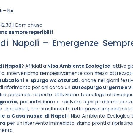
li – NA
–12:30 | Dom chiuso
mo sempre reperibili!
di Napoli – Emergenze Sempre
i Napoli
? Affidati a
Nisa Ambiente Ecologica
, attiva g
naria. Interveniamo tempestivamente con mezzi attrezzat
 tubazioni
e
spurgo wc otturati
, anche nei giorni festiv
 di riferimento per chi cerca un
autospurgo urgente e vi
di e personale esperto. Utilizziamo tecnologie all’avangu
ognaria
, per individuare e risolvere ogni problema senza s
e ambientali, con smaltimento reflui presso impianti autori
e a Casalnuovo di Napoli
, Nisa Ambiente Ecologica t
ra
per un intervento immediato: siamo pronti a ripristinar
mento.