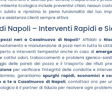
mbiente Ecologica include preventivi chiari, nessun cos
i subito e ripristina la piena funzionalità del tuo imp
 e assistenza clienti sempre attiva.
 Napoli – Interventi Rapidi e Si
pozzi neri a Casalnuovo di Napoli
? Affidati a
Nis
a, svuotamento e manutenzione di pozzi neri in tutta la città
perto e interventi tempestivi anche in caso di
emerge
attivi odori, traboccamenti e problemi igienico-sanitar
gio delle pareti del pozzo e il trasporto dei rifiuti pr
zione
per verificare l’integrità delle condotte e interv
ndominio, garantiamo
spurghi rapidi, economici e co
no a te a Casalnuovo di Napoli
, contattaci ora per u
ogica è il partner di fiducia per risolvere ogni problem