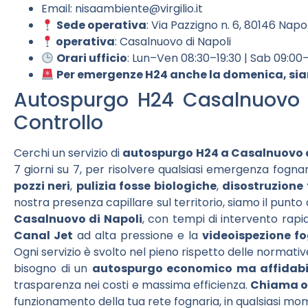
Email:
nisaambiente@virgilio.it
Sede operativa
: Via Pazzigno n. 6, 80146 Napo
operativa
: Casalnuovo di Napoli
Orari ufficio
: Lun–Ven 08:30–19:30 | Sab 09:00
Per emergenze H24 anche la domenica, sia
Autospurgo H24 Casalnuovo 
Controllo
Cerchi un servizio di
autospurgo H24 a Casalnuovo d
7 giorni su 7, per risolvere qualsiasi emergenza fog
pozzi neri
,
pulizia fosse biologiche
,
disostruzione
nostra presenza capillare sul territorio, siamo il punto
Casalnuovo di Napoli
, con tempi di intervento rapi
Canal Jet
ad alta pressione e la
videoispezione f
Ogni servizio è svolto nel pieno rispetto delle normativ
bisogno di un
autospurgo economico ma affidabil
trasparenza nei costi e massima efficienza.
Chiama o
funzionamento della tua rete fognaria, in qualsiasi mo