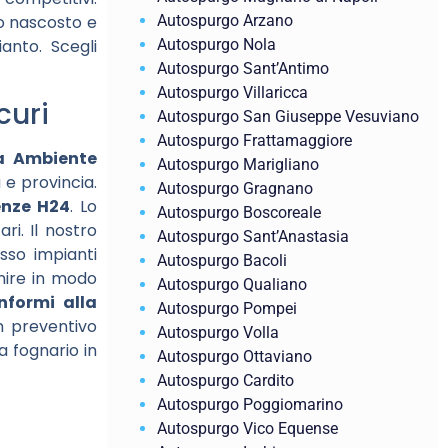
Autospurgo Arzano
to nascosto e
Autospurgo Nola
ianto. Scegli
Autospurgo Sant’Antimo
Autospurgo Villaricca
curi
Autospurgo San Giuseppe Vesuviano
Autospurgo Frattamaggiore
a Ambiente
Autospurgo Marigliano
 e provincia.
Autospurgo Gragnano
nze H24
. Lo
Autospurgo Boscoreale
i. Il nostro
Autospurgo Sant’Anastasia
esso impianti
Autospurgo Bacoli
enire in modo
Autospurgo Qualiano
nformi alla
Autospurgo Pompei
n preventivo
Autospurgo Volla
a fognario in
Autospurgo Ottaviano
Autospurgo Cardito
Autospurgo Poggiomarino
Autospurgo Vico Equense