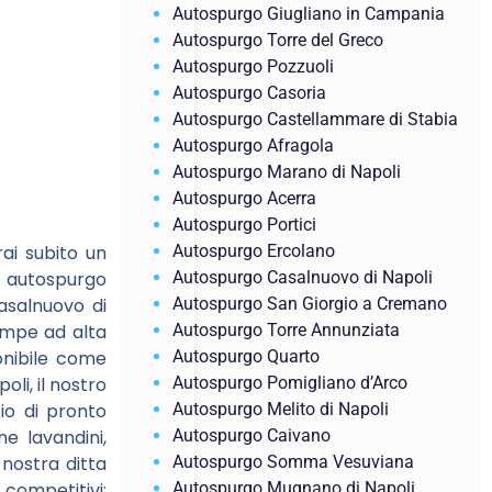
Autospurgo Giugliano in Campania
Autospurgo Torre del Greco
Autospurgo Pozzuoli
Autospurgo Casoria
Autospurgo Castellammare di Stabia
Autospurgo Afragola
Autospurgo Marano di Napoli
Autospurgo Acerra
Autospurgo Portici
Autospurgo Ercolano
ai subito un
Autospurgo Casalnuovo di Napoli
mo autospurgo
Autospurgo San Giorgio a Cremano
asalnuovo di
Autospurgo Torre Annunziata
ompe ad alta
Autospurgo Quarto
onibile come
Autospurgo Pomigliano d’Arco
li, il nostro
Autospurgo Melito di Napoli
zio di pronto
Autospurgo Caivano
e lavandini,
Autospurgo Somma Vesuviana
 nostra ditta
Autospurgo Mugnano di Napoli
 competitivi: