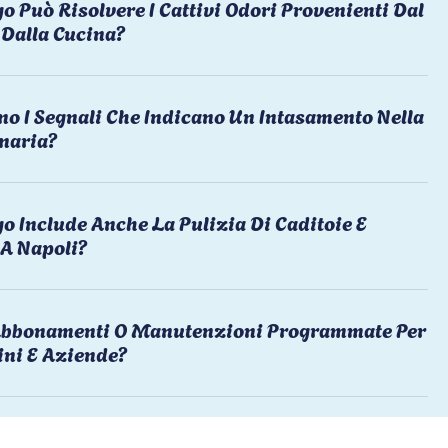
o Può Risolvere I Cattivi Odori Provenienti Dal
Dalla Cucina?
no I Segnali Che Indicano Un Intasamento Nella
naria?
o Include Anche La Pulizia Di Caditoie E
 A Napoli?
 Abbonamenti O Manutenzioni Programmate Per
ni E Aziende?