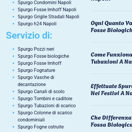
Spurgo Condomini Napoli
Spurgo Fosse Imhoff Napoli
Spurgo Griglie Stradali Napoli
Ogni Quanto Va
Spurgo h24 Napoli
Fosse Biologic
Servizio di:
Spurgo Pozzi neri
Come Funziona 
Spurgo Fosse biologiche
Tubazioni A Na
Spurgo Fosse Imhoff
Spurgo Fognature
Spurgo Vasche di
Effettuate Spu
decantazione
Nei Festivi A N
Spurgo Canali di scolo
Spurgo Tombini e caditoie
Spurgo Tubazioni di scarico
Spurgo Colonne di scarico
Che Differenza 
condominiali
Fossa Biologic
Spurgo Fogne ostruite