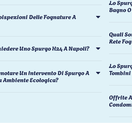
Lo Spurg
Bagno O 
oispezioni Delle Fognature A
Quali So
Rete Fog
chiedere Uno Spurgo H24 A Napoli?
Lo Spurg
notare Un Intervento Di Spurgo A
Tombini
a Ambiente Ecologica?
Offrite
Condomi