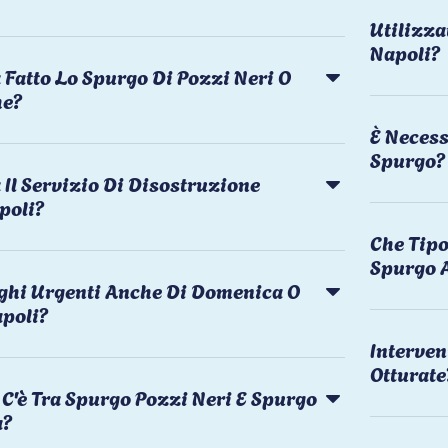
Utilizza
Napoli?
 Fatto Lo Spurgo Di Pozzi Neri O
he?
È Necess
Spurgo?
Il Servizio Di Disostruzione
poli?
Che Tipo
Spurgo 
rghi Urgenti Anche Di Domenica O
apoli?
Interven
Otturate
C'è Tra Spurgo Pozzi Neri E Spurgo
a?