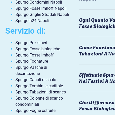
Spurgo Condomini Napoli
Spurgo Fosse Imhoff Napoli
Spurgo Griglie Stradali Napoli
Ogni Quanto Va
Spurgo h24 Napoli
Fosse Biologic
Servizio di:
Spurgo Pozzi neri
Come Funziona 
Spurgo Fosse biologiche
Tubazioni A Na
Spurgo Fosse Imhoff
Spurgo Fognature
Spurgo Vasche di
Effettuate Spu
decantazione
Nei Festivi A N
Spurgo Canali di scolo
Spurgo Tombini e caditoie
Spurgo Tubazioni di scarico
Spurgo Colonne di scarico
Che Differenza 
condominiali
Fossa Biologic
Spurgo Fogne ostruite