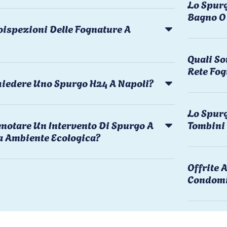
Lo Spurg
Bagno O 
oispezioni Delle Fognature A
Quali So
Rete Fog
chiedere Uno Spurgo H24 A Napoli?
Lo Spurg
notare Un Intervento Di Spurgo A
Tombini
a Ambiente Ecologica?
Offrite
Condomi