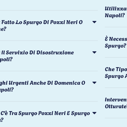
Utilizza
Napoli?
 Fatto Lo Spurgo Di Pozzi Neri O
he?
È Necess
Spurgo?
Il Servizio Di Disostruzione
poli?
Che Tipo
Spurgo 
rghi Urgenti Anche Di Domenica O
apoli?
Interven
Otturate
C'è Tra Spurgo Pozzi Neri E Spurgo
a?