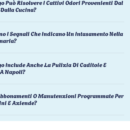
o Può Risolvere I Cattivi Odori Provenienti Dal
Dalla Cucina?
no I Segnali Che Indicano Un Intasamento Nella
naria?
o Include Anche La Pulizia Di Caditoie E
 A Napoli?
 Abbonamenti O Manutenzioni Programmate Per
ni E Aziende?