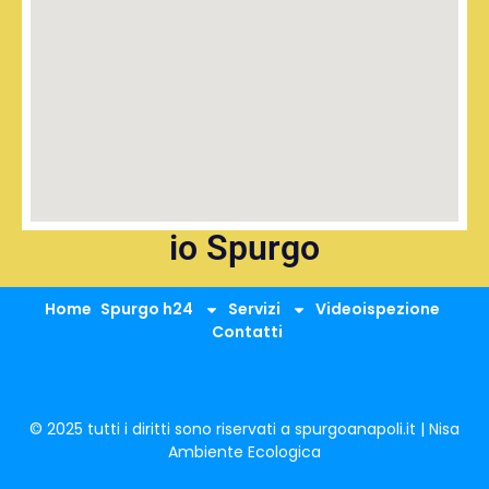
io Spurgo
Home
Spurgo h24
Servizi
Videoispezione
Contatti
© 2025 tutti i diritti sono riservati a spurgoanapoli.it | Nisa
Ambiente Ecologica