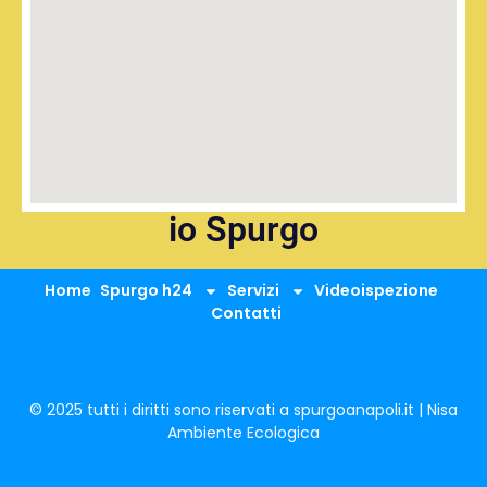
io Spurgo
Home
Spurgo h24
Servizi
Videoispezione
Contatti
© 2025 tutti i diritti sono riservati a spurgoanapoli.it | Nisa
Ambiente Ecologica