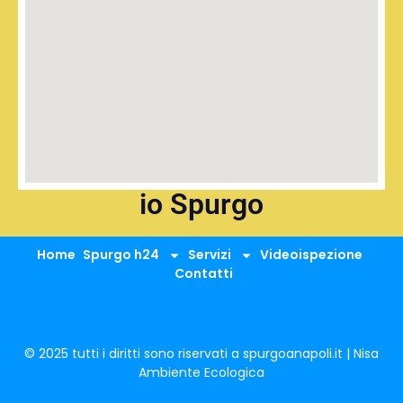
io Spurgo
Home
Spurgo h24
Servizi
Videoispezione
Contatti
© 2025 tutti i diritti sono riservati a spurgoanapoli.it | Nisa
Ambiente Ecologica