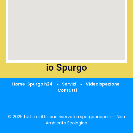
io Spurgo
Home
Spurgo h24
Servizi
Videoispezione
Contatti
© 2025 tutti i diritti sono riservati a spurgoanapoli.it | Nisa
Ambiente Ecologica