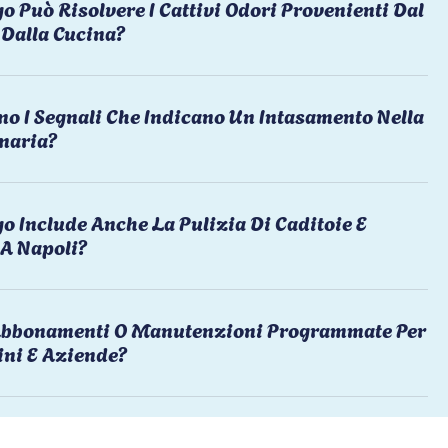
o Può Risolvere I Cattivi Odori Provenienti Dal
Dalla Cucina?
no I Segnali Che Indicano Un Intasamento Nella
naria?
o Include Anche La Pulizia Di Caditoie E
 A Napoli?
 Abbonamenti O Manutenzioni Programmate Per
ni E Aziende?