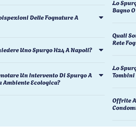
Lo Spurg
Bagno O 
oispezioni Delle Fognature A
Quali So
Rete Fog
chiedere Uno Spurgo H24 A Napoli?
Lo Spurg
notare Un Intervento Di Spurgo A
Tombini
a Ambiente Ecologica?
Offrite
Condomi