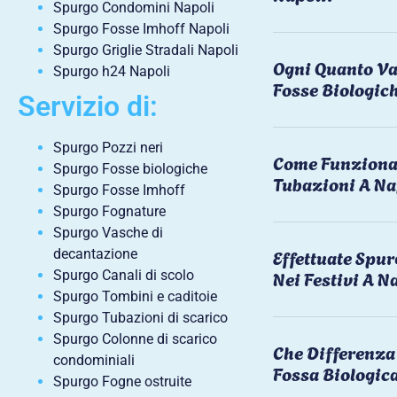
Spurgo Condomini Napoli
Spurgo Fosse Imhoff Napoli
Spurgo Griglie Stradali Napoli
Ogni Quanto Va
Spurgo h24 Napoli
Fosse Biologic
Servizio di:
Spurgo Pozzi neri
Come Funziona 
Spurgo Fosse biologiche
Tubazioni A Na
Spurgo Fosse Imhoff
Spurgo Fognature
Spurgo Vasche di
Effettuate Spu
decantazione
Nei Festivi A N
Spurgo Canali di scolo
Spurgo Tombini e caditoie
Spurgo Tubazioni di scarico
Spurgo Colonne di scarico
Che Differenza 
condominiali
Fossa Biologic
Spurgo Fogne ostruite