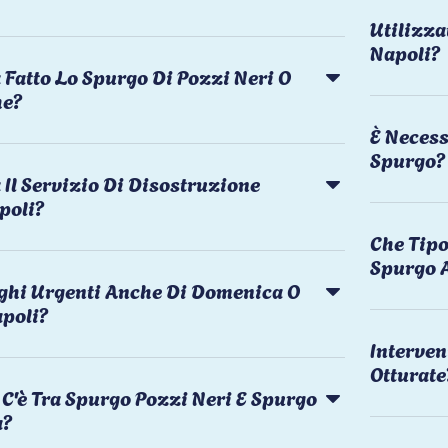
Utilizza
Napoli?
 Fatto Lo Spurgo Di Pozzi Neri O
he?
È Necess
Spurgo?
Il Servizio Di Disostruzione
poli?
Che Tipo
Spurgo 
rghi Urgenti Anche Di Domenica O
apoli?
Interven
Otturate
C'è Tra Spurgo Pozzi Neri E Spurgo
a?