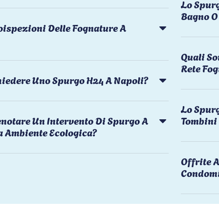
Lo Spurg
Bagno O 
oispezioni Delle Fognature A
Quali So
Rete Fog
chiedere Uno Spurgo H24 A Napoli?
Lo Spurg
notare Un Intervento Di Spurgo A
Tombini
a Ambiente Ecologica?
Offrite
Condomi