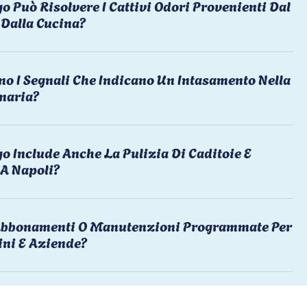
o Può Risolvere I Cattivi Odori Provenienti Dal
Dalla Cucina?
no I Segnali Che Indicano Un Intasamento Nella
naria?
o Include Anche La Pulizia Di Caditoie E
 A Napoli?
 Abbonamenti O Manutenzioni Programmate Per
ni E Aziende?