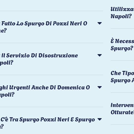
Utilizza
Napoli?
 Fatto Lo Spurgo Di Pozzi Neri O
he?
È Necess
Spurgo?
Il Servizio Di Disostruzione
poli?
Che Tipo
Spurgo 
rghi Urgenti Anche Di Domenica O
apoli?
Interven
Otturate
C'è Tra Spurgo Pozzi Neri E Spurgo
a?