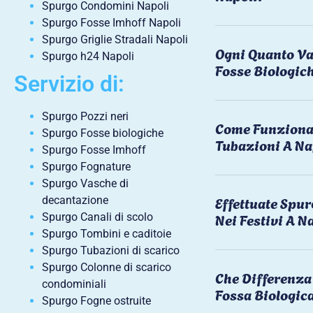
Spurgo Condomini Napoli
Spurgo Fosse Imhoff Napoli
Spurgo Griglie Stradali Napoli
Ogni Quanto Va
Spurgo h24 Napoli
Fosse Biologic
Servizio di:
Spurgo Pozzi neri
Come Funziona 
Spurgo Fosse biologiche
Tubazioni A Na
Spurgo Fosse Imhoff
Spurgo Fognature
Spurgo Vasche di
Effettuate Spu
decantazione
Nei Festivi A N
Spurgo Canali di scolo
Spurgo Tombini e caditoie
Spurgo Tubazioni di scarico
Spurgo Colonne di scarico
Che Differenza 
condominiali
Fossa Biologic
Spurgo Fogne ostruite