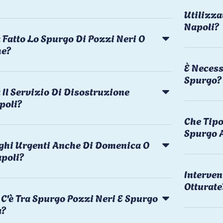
Utilizza
Napoli?
 Fatto Lo Spurgo Di Pozzi Neri O
he?
È Necess
Spurgo?
Il Servizio Di Disostruzione
poli?
Che Tipo
Spurgo 
rghi Urgenti Anche Di Domenica O
apoli?
Interven
Otturate
C'è Tra Spurgo Pozzi Neri E Spurgo
a?