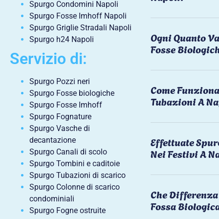
Spurgo Condomini Napoli
Spurgo Fosse Imhoff Napoli
Spurgo Griglie Stradali Napoli
Ogni Quanto Va
Spurgo h24 Napoli
Fosse Biologic
Servizio di:
Spurgo Pozzi neri
Come Funziona 
Spurgo Fosse biologiche
Tubazioni A Na
Spurgo Fosse Imhoff
Spurgo Fognature
Spurgo Vasche di
Effettuate Spu
decantazione
Nei Festivi A N
Spurgo Canali di scolo
Spurgo Tombini e caditoie
Spurgo Tubazioni di scarico
Spurgo Colonne di scarico
Che Differenza 
condominiali
Fossa Biologic
Spurgo Fogne ostruite