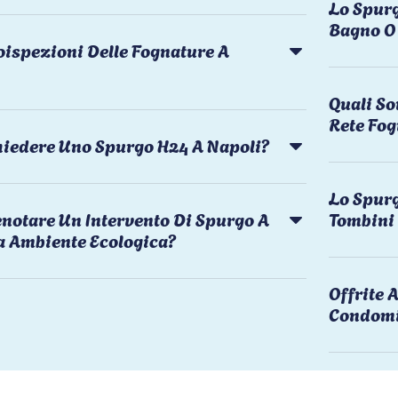
Lo Spurg
Bagno O 
oispezioni Delle Fognature A
Quali So
Rete Fog
chiedere Uno Spurgo H24 A Napoli?
Lo Spurg
notare Un Intervento Di Spurgo A
Tombini
a Ambiente Ecologica?
Offrite
Condomi