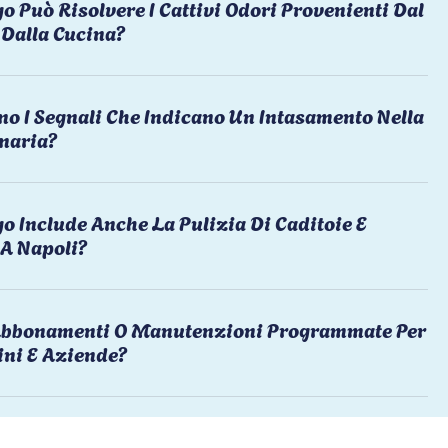
o Può Risolvere I Cattivi Odori Provenienti Dal
Dalla Cucina?
no I Segnali Che Indicano Un Intasamento Nella
naria?
o Include Anche La Pulizia Di Caditoie E
 A Napoli?
 Abbonamenti O Manutenzioni Programmate Per
ni E Aziende?