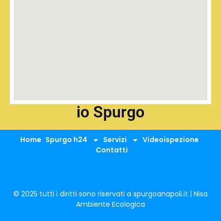
io Spurgo
Home
Spurgo h24
Servizi
Videoispezione
Contatti
© 2025 tutti i diritti sono riservati a spurgoanapoli.it | Nisa
Ambiente Ecologica