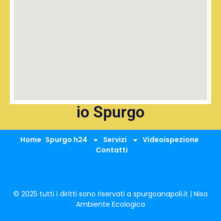
io Spurgo
Home
Spurgo h24
Servizi
Videoispezione
Contatti
© 2025 tutti i diritti sono riservati a spurgoanapoli.it | Nisa
Ambiente Ecologica