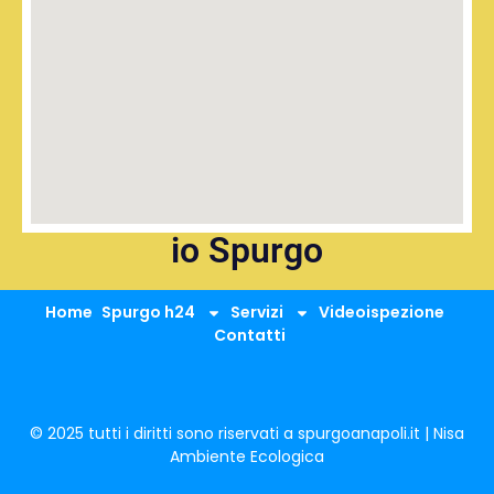
io Spurgo
Home
Spurgo h24
Servizi
Videoispezione
Contatti
© 2025 tutti i diritti sono riservati a spurgoanapoli.it | Nisa
Ambiente Ecologica