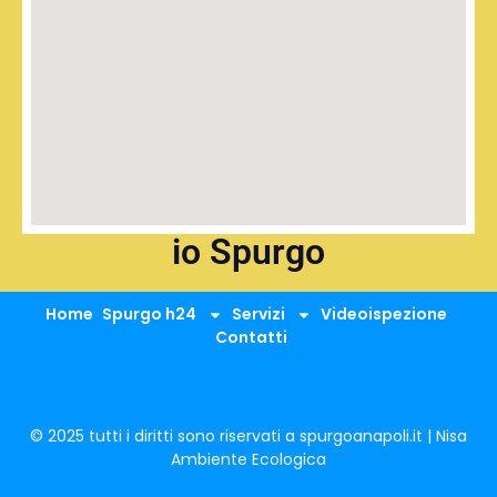
io Spurgo
Home
Spurgo h24
Servizi
Videoispezione
Contatti
© 2025 tutti i diritti sono riservati a spurgoanapoli.it | Nisa
Ambiente Ecologica