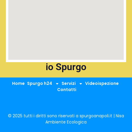
io Spurgo
Home
Spurgo h24
Servizi
Videoispezione
Contatti
© 2025 tutti i diritti sono riservati a spurgoanapoli.it | Nisa
Ambiente Ecologica