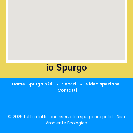
io Spurgo
Home
Spurgo h24
Servizi
Videoispezione
Contatti
© 2025 tutti i diritti sono riservati a spurgoanapoli.it | Nisa
Ambiente Ecologica