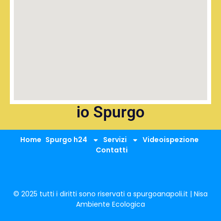
io Spurgo
Home
Spurgo h24
Servizi
Videoispezione
Contatti
© 2025 tutti i diritti sono riservati a spurgoanapoli.it | Nisa
Ambiente Ecologica