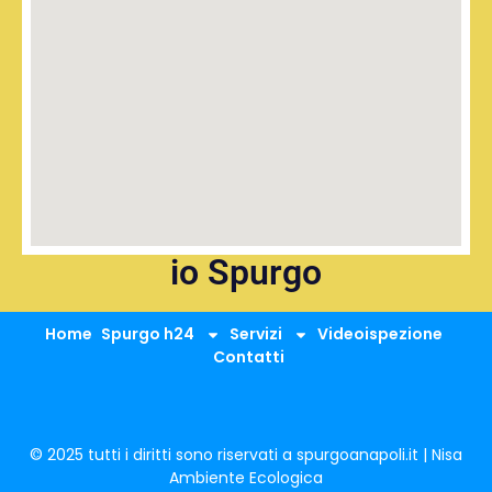
io Spurgo
Home
Spurgo h24
Servizi
Videoispezione
Contatti
© 2025 tutti i diritti sono riservati a spurgoanapoli.it | Nisa
Ambiente Ecologica