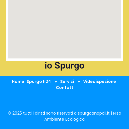
io Spurgo
Home
Spurgo h24
Servizi
Videoispezione
Contatti
© 2025 tutti i diritti sono riservati a spurgoanapoli.it | Nisa
Ambiente Ecologica