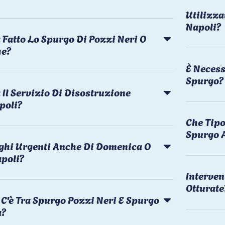
Utilizza
Napoli?
 Fatto Lo Spurgo Di Pozzi Neri O
he?
È Necess
Spurgo?
Il Servizio Di Disostruzione
poli?
Che Tipo
Spurgo 
rghi Urgenti Anche Di Domenica O
apoli?
Interven
Otturate
C'è Tra Spurgo Pozzi Neri E Spurgo
a?