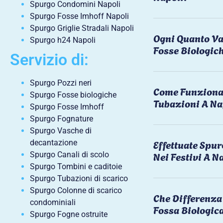
Spurgo Condomini Napoli
Spurgo Fosse Imhoff Napoli
Spurgo Griglie Stradali Napoli
Ogni Quanto Va
Spurgo h24 Napoli
Fosse Biologic
Servizio di:
Spurgo Pozzi neri
Come Funziona 
Spurgo Fosse biologiche
Tubazioni A Na
Spurgo Fosse Imhoff
Spurgo Fognature
Spurgo Vasche di
Effettuate Spu
decantazione
Nei Festivi A N
Spurgo Canali di scolo
Spurgo Tombini e caditoie
Spurgo Tubazioni di scarico
Spurgo Colonne di scarico
Che Differenza 
condominiali
Fossa Biologic
Spurgo Fogne ostruite