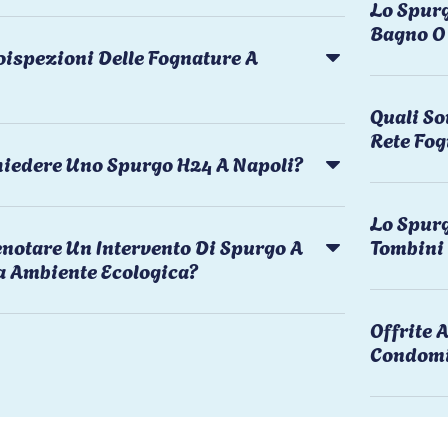
Lo Spurg
Bagno O 
oispezioni Delle Fognature A
Quali So
Rete Fog
chiedere Uno Spurgo H24 A Napoli?
Lo Spurg
notare Un Intervento Di Spurgo A
Tombini
a Ambiente Ecologica?
Offrite
Condomi