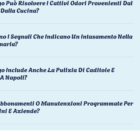
o Può Risolvere I Cattivi Odori Provenienti Dal
Dalla Cucina?
no I Segnali Che Indicano Un Intasamento Nella
naria?
o Include Anche La Pulizia Di Caditoie E
 A Napoli?
 Abbonamenti O Manutenzioni Programmate Per
ni E Aziende?