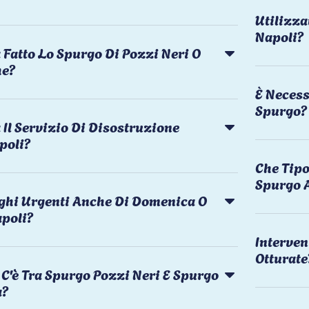
Utilizza
Napoli?
 Fatto Lo Spurgo Di Pozzi Neri O
he?
È Necess
Spurgo?
Il Servizio Di Disostruzione
poli?
Che Tipo
Spurgo 
rghi Urgenti Anche Di Domenica O
apoli?
Interven
Otturate
C'è Tra Spurgo Pozzi Neri E Spurgo
a?