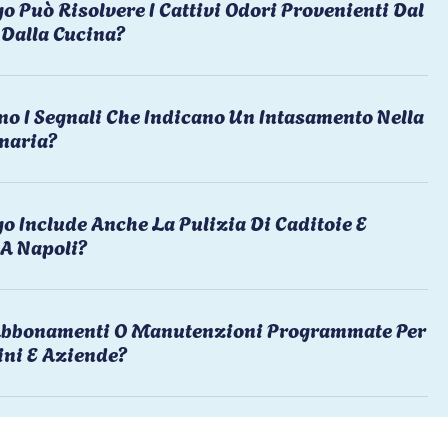
o Può Risolvere I Cattivi Odori Provenienti Dal
Dalla Cucina?
no I Segnali Che Indicano Un Intasamento Nella
naria?
o Include Anche La Pulizia Di Caditoie E
 A Napoli?
 Abbonamenti O Manutenzioni Programmate Per
ni E Aziende?