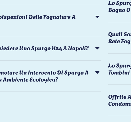
Lo Spurg
Bagno O 
oispezioni Delle Fognature A
Quali So
Rete Fog
chiedere Uno Spurgo H24 A Napoli?
Lo Spurg
notare Un Intervento Di Spurgo A
Tombini
a Ambiente Ecologica?
Offrite
Condomi