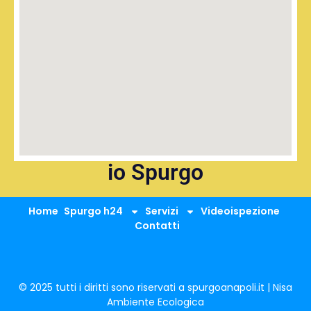
io Spurgo
Home
Spurgo h24
Servizi
Videoispezione
Contatti
© 2025 tutti i diritti sono riservati a spurgoanapoli.it | Nisa
Ambiente Ecologica