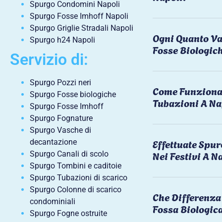
Spurgo Condomini Napoli
Spurgo Fosse Imhoff Napoli
Spurgo Griglie Stradali Napoli
Ogni Quanto Va
Spurgo h24 Napoli
Fosse Biologic
Servizio di:
Spurgo Pozzi neri
Come Funziona 
Spurgo Fosse biologiche
Tubazioni A Na
Spurgo Fosse Imhoff
Spurgo Fognature
Spurgo Vasche di
Effettuate Spu
decantazione
Nei Festivi A N
Spurgo Canali di scolo
Spurgo Tombini e caditoie
Spurgo Tubazioni di scarico
Spurgo Colonne di scarico
Che Differenza 
condominiali
Fossa Biologic
Spurgo Fogne ostruite