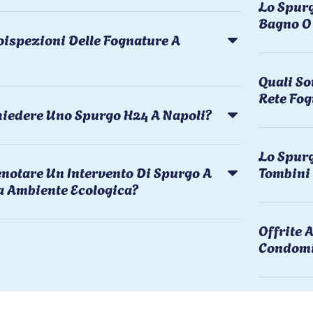
Lo Spurg
Bagno O 
oispezioni Delle Fognature A
Quali So
Rete Fog
chiedere Uno Spurgo H24 A Napoli?
Lo Spurg
notare Un Intervento Di Spurgo A
Tombini
a Ambiente Ecologica?
Offrite
Condomi