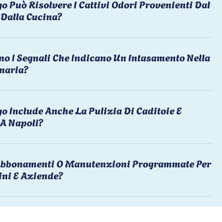
o Può Risolvere I Cattivi Odori Provenienti Dal
Dalla Cucina?
no I Segnali Che Indicano Un Intasamento Nella
naria?
o Include Anche La Pulizia Di Caditoie E
 A Napoli?
 Abbonamenti O Manutenzioni Programmate Per
ni E Aziende?