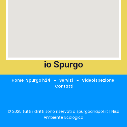
io Spurgo
Home
Spurgo h24
Servizi
Videoispezione
Contatti
© 2025 tutti i diritti sono riservati a spurgoanapoli.it | Nisa
Ambiente Ecologica