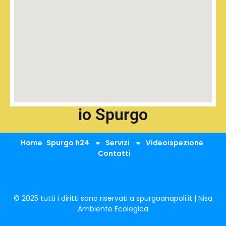
io Spurgo
Home
Spurgo h24
Servizi
Videoispezione
Contatti
© 2025 tutti i diritti sono riservati a spurgoanapoli.it | Nisa
Ambiente Ecologica