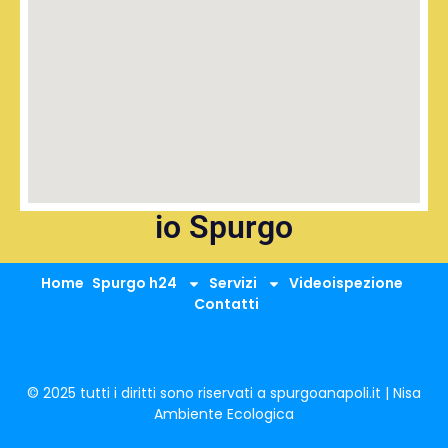
io Spurgo
Home
Spurgo h24
Servizi
Videoispezione
Contatti
© 2025 tutti i diritti sono riservati a spurgoanapoli.it | Nisa
Ambiente Ecologica