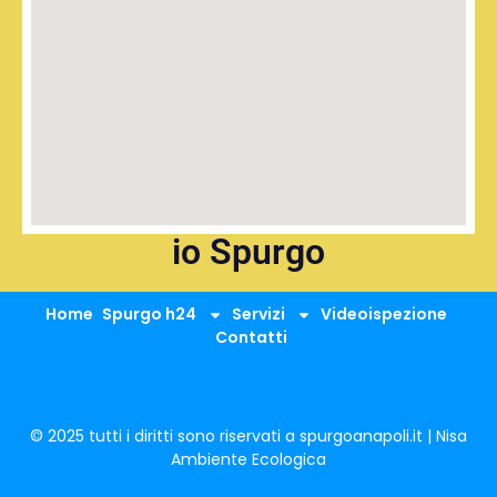
io Spurgo
Home
Spurgo h24
Servizi
Videoispezione
Contatti
© 2025 tutti i diritti sono riservati a spurgoanapoli.it | Nisa
Ambiente Ecologica