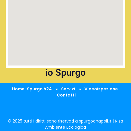
io Spurgo
Home
Spurgo h24
Servizi
Videoispezione
Contatti
© 2025 tutti i diritti sono riservati a spurgoanapoli.it | Nisa
Ambiente Ecologica