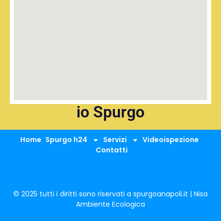
io Spurgo
Home
Spurgo h24
Servizi
Videoispezione
Contatti
© 2025 tutti i diritti sono riservati a spurgoanapoli.it | Nisa
Ambiente Ecologica