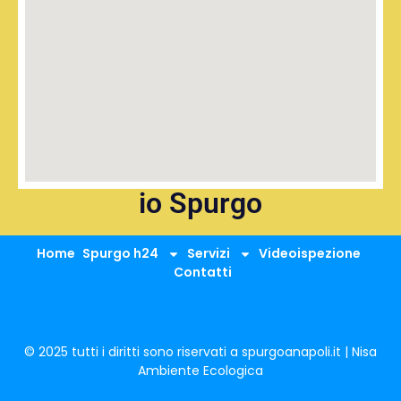
io Spurgo
Home
Spurgo h24
Servizi
Videoispezione
Contatti
© 2025 tutti i diritti sono riservati a spurgoanapoli.it | Nisa
Ambiente Ecologica