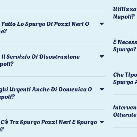
Utilizza
Napoli?
 Fatto Lo Spurgo Di Pozzi Neri O
he?
È Necess
Spurgo?
Il Servizio Di Disostruzione
poli?
Che Tipo
Spurgo 
rghi Urgenti Anche Di Domenica O
apoli?
Interven
Otturate
C'è Tra Spurgo Pozzi Neri E Spurgo
a?