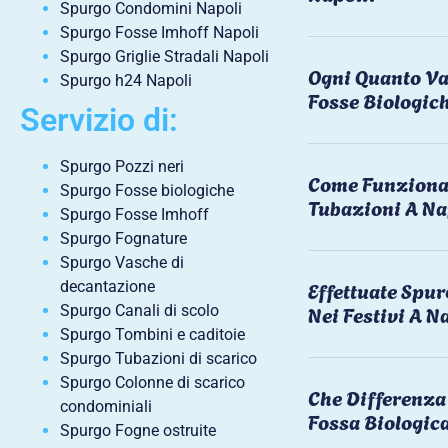
Spurgo Condomini Napoli
Spurgo Fosse Imhoff Napoli
Spurgo Griglie Stradali Napoli
Ogni Quanto Va
Spurgo h24 Napoli
Fosse Biologic
Servizio di:
Spurgo Pozzi neri
Come Funziona 
Spurgo Fosse biologiche
Tubazioni A Na
Spurgo Fosse Imhoff
Spurgo Fognature
Spurgo Vasche di
Effettuate Spu
decantazione
Nei Festivi A N
Spurgo Canali di scolo
Spurgo Tombini e caditoie
Spurgo Tubazioni di scarico
Spurgo Colonne di scarico
Che Differenza 
condominiali
Fossa Biologic
Spurgo Fogne ostruite