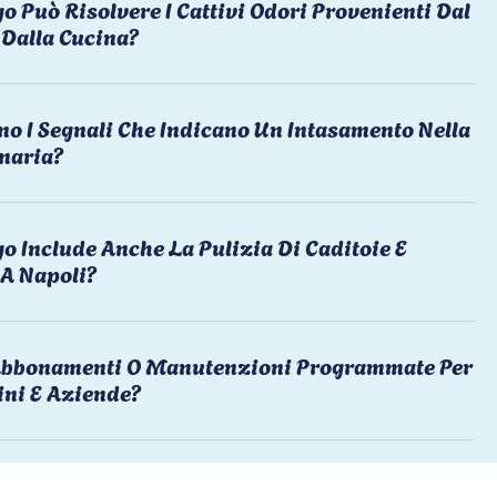
o Può Risolvere I Cattivi Odori Provenienti Dal
Dalla Cucina?
no I Segnali Che Indicano Un Intasamento Nella
naria?
o Include Anche La Pulizia Di Caditoie E
 A Napoli?
 Abbonamenti O Manutenzioni Programmate Per
ni E Aziende?