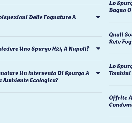
Lo Spurg
Bagno O 
oispezioni Delle Fognature A
Quali So
Rete Fog
chiedere Uno Spurgo H24 A Napoli?
Lo Spurg
notare Un Intervento Di Spurgo A
Tombini
a Ambiente Ecologica?
Offrite
Condomi