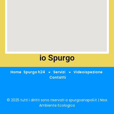
io Spurgo
Home
Spurgo h24
Servizi
Videoispezione
Contatti
© 2025 tutti i diritti sono riservati a spurgoanapoli.it | Nisa
Ambiente Ecologica