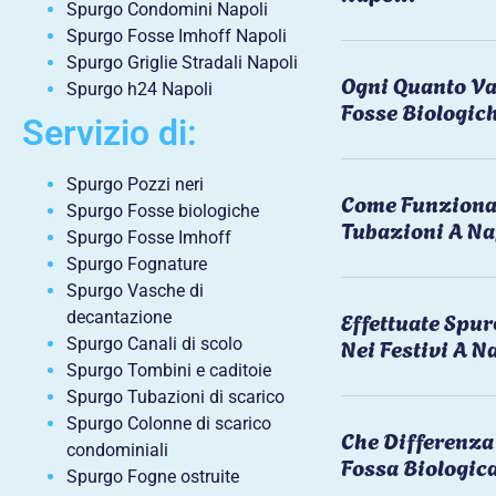
Spurgo Condomini Napoli
Spurgo Fosse Imhoff Napoli
Spurgo Griglie Stradali Napoli
Ogni Quanto Va
Spurgo h24 Napoli
Fosse Biologic
Servizio di:
Spurgo Pozzi neri
Come Funziona 
Spurgo Fosse biologiche
Tubazioni A Na
Spurgo Fosse Imhoff
Spurgo Fognature
Spurgo Vasche di
Effettuate Spu
decantazione
Nei Festivi A N
Spurgo Canali di scolo
Spurgo Tombini e caditoie
Spurgo Tubazioni di scarico
Spurgo Colonne di scarico
Che Differenza 
condominiali
Fossa Biologic
Spurgo Fogne ostruite