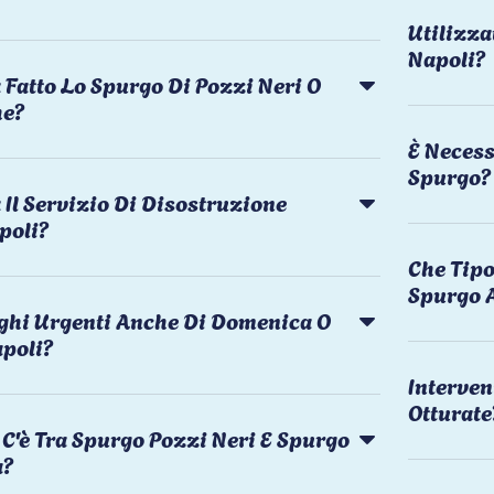
Utilizza
Napoli?
 Fatto Lo Spurgo Di Pozzi Neri O
he?
È Necess
Spurgo?
Il Servizio Di Disostruzione
poli?
Che Tipo
Spurgo 
rghi Urgenti Anche Di Domenica O
apoli?
Interven
Otturate
C'è Tra Spurgo Pozzi Neri E Spurgo
a?