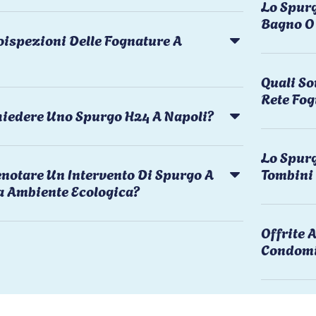
Lo Spurg
Bagno O 
oispezioni Delle Fognature A
Quali So
Rete Fog
chiedere Uno Spurgo H24 A Napoli?
Lo Spurg
notare Un Intervento Di Spurgo A
Tombini
a Ambiente Ecologica?
Offrite
Condomi