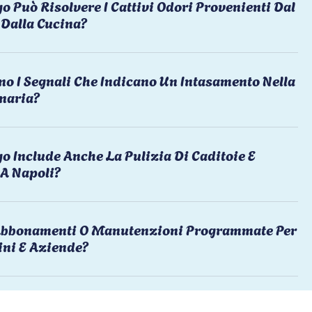
o Può Risolvere I Cattivi Odori Provenienti Dal
Dalla Cucina?
no I Segnali Che Indicano Un Intasamento Nella
naria?
o Include Anche La Pulizia Di Caditoie E
 A Napoli?
 Abbonamenti O Manutenzioni Programmate Per
ni E Aziende?