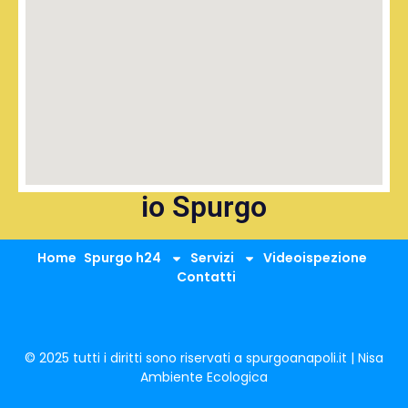
io Spurgo
Home
Spurgo h24
Servizi
Videoispezione
Contatti
© 2025 tutti i diritti sono riservati a spurgoanapoli.it | Nisa
Ambiente Ecologica