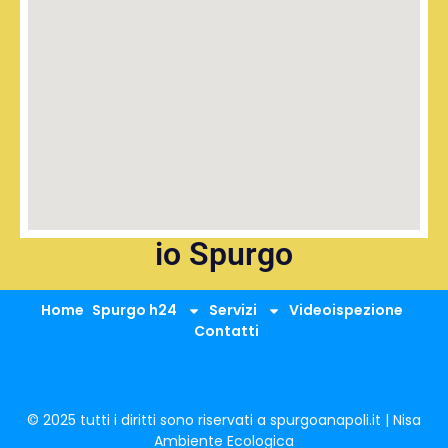
io Spurgo
Home
Spurgo h24
Servizi
Videoispezione
Contatti
© 2025 tutti i diritti sono riservati a spurgoanapoli.it | Nisa
Ambiente Ecologica