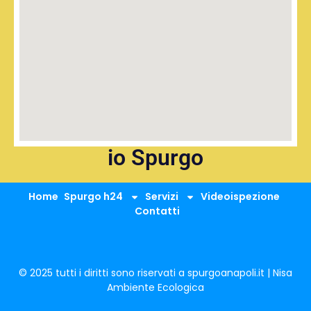
io Spurgo
Home
Spurgo h24
Servizi
Videoispezione
Contatti
© 2025 tutti i diritti sono riservati a spurgoanapoli.it | Nisa
Ambiente Ecologica