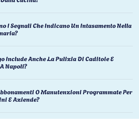
no I Segnali Che Indicano Un Intasamento Nella
naria?
o Include Anche La Pulizia Di Caditoie E
 A Napoli?
 Abbonamenti O Manutenzioni Programmate Per
ni E Aziende?