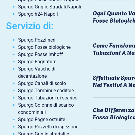
Spurgo Griglie Stradali Napoli
Ogni Quanto Va
Spurgo h24 Napoli
Fosse Biologic
Servizio di:
Spurgo Pozzi neri
Come Funziona 
Spurgo Fosse biologiche
Tubazioni A Na
Spurgo Fosse Imhoff
Spurgo Fognature
Spurgo Vasche di
Effettuate Spu
decantazione
Nei Festivi A N
Spurgo Canali di scolo
Spurgo Tombini e caditoie
Spurgo Tubazioni di scarico
Spurgo Colonne di scarico
Che Differenza 
condominiali
Fossa Biologic
Spurgo Fogne ostruite
Spurgo Pozzetti di ispezione
Spurgo Griglie stradali e