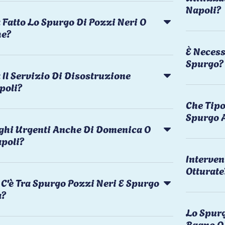
Napoli?
 Fatto Lo Spurgo Di Pozzi Neri O
he?
È Necess
Spurgo?
Il Servizio Di Disostruzione
poli?
Che Tipo
Spurgo 
rghi Urgenti Anche Di Domenica O
apoli?
Interven
Otturate
C'è Tra Spurgo Pozzi Neri E Spurgo
a?
Lo Spurg
Bagno O 