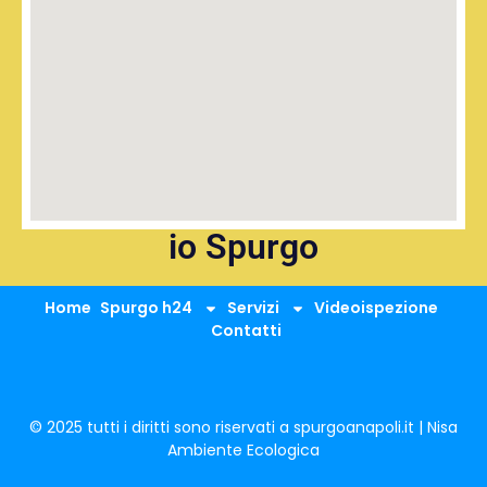
io Spurgo
Home
Spurgo h24
Servizi
Videoispezione
Contatti
© 2025 tutti i diritti sono riservati a spurgoanapoli.it | Nisa
Ambiente Ecologica