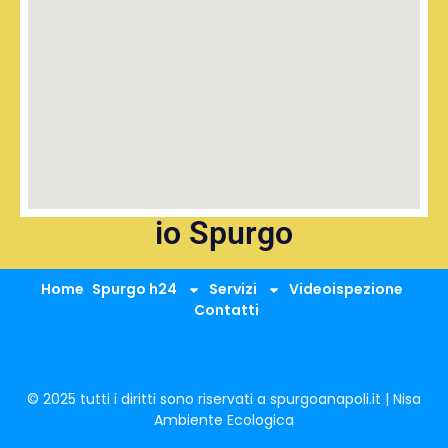
io Spurgo
Home
Spurgo h24
Servizi
Videoispezione
Contatti
© 2025 tutti i diritti sono riservati a spurgoanapoli.it | Nisa
Ambiente Ecologica