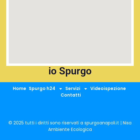
io Spurgo
Home
Spurgo h24
Servizi
Videoispezione
Contatti
© 2025 tutti i diritti sono riservati a spurgoanapoli.it | Nisa
Ambiente Ecologica