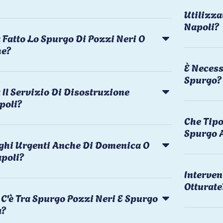
Utilizza
Napoli?
 Fatto Lo Spurgo Di Pozzi Neri O
he?
È Necess
Spurgo?
Il Servizio Di Disostruzione
poli?
Che Tipo
Spurgo 
rghi Urgenti Anche Di Domenica O
apoli?
Interven
Otturate
C'è Tra Spurgo Pozzi Neri E Spurgo
a?