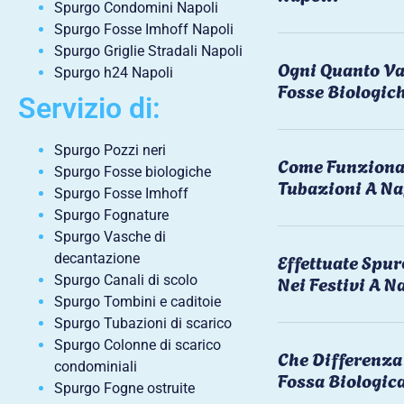
Spurgo Condomini Napoli
Spurgo Fosse Imhoff Napoli
Spurgo Griglie Stradali Napoli
Ogni Quanto Va
Spurgo h24 Napoli
Fosse Biologic
Servizio di:
Spurgo Pozzi neri
Come Funziona 
Spurgo Fosse biologiche
Tubazioni A Na
Spurgo Fosse Imhoff
Spurgo Fognature
Spurgo Vasche di
Effettuate Spu
decantazione
Nei Festivi A N
Spurgo Canali di scolo
Spurgo Tombini e caditoie
Spurgo Tubazioni di scarico
Spurgo Colonne di scarico
Che Differenza 
condominiali
Fossa Biologic
Spurgo Fogne ostruite