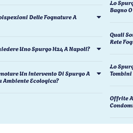
Lo Spurg
Bagno O 
oispezioni Delle Fognature A
Quali So
Rete Fog
chiedere Uno Spurgo H24 A Napoli?
Lo Spurg
notare Un Intervento Di Spurgo A
Tombini
a Ambiente Ecologica?
Offrite
Condomi