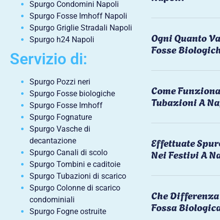
Spurgo Condomini Napoli
Spurgo Fosse Imhoff Napoli
Spurgo Griglie Stradali Napoli
Ogni Quanto Va
Spurgo h24 Napoli
Fosse Biologic
Servizio di:
Spurgo Pozzi neri
Come Funziona 
Spurgo Fosse biologiche
Tubazioni A Na
Spurgo Fosse Imhoff
Spurgo Fognature
Spurgo Vasche di
Effettuate Spu
decantazione
Nei Festivi A N
Spurgo Canali di scolo
Spurgo Tombini e caditoie
Spurgo Tubazioni di scarico
Spurgo Colonne di scarico
Che Differenza 
condominiali
Fossa Biologic
Spurgo Fogne ostruite