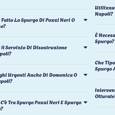
Utilizza
Napoli?
 Fatto Lo Spurgo Di Pozzi Neri O
he?
È Necess
Spurgo?
Il Servizio Di Disostruzione
poli?
Che Tipo
Spurgo 
rghi Urgenti Anche Di Domenica O
apoli?
Interven
Otturate
C'è Tra Spurgo Pozzi Neri E Spurgo
a?