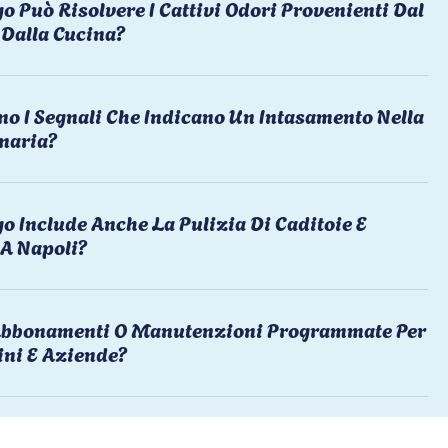
o Può Risolvere I Cattivi Odori Provenienti Dal
Dalla Cucina?
no I Segnali Che Indicano Un Intasamento Nella
naria?
o Include Anche La Pulizia Di Caditoie E
 A Napoli?
 Abbonamenti O Manutenzioni Programmate Per
ni E Aziende?