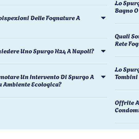
Lo Spurg
Bagno O 
oispezioni Delle Fognature A
Quali So
Rete Fog
chiedere Uno Spurgo H24 A Napoli?
Lo Spurg
notare Un Intervento Di Spurgo A
Tombini
a Ambiente Ecologica?
Offrite
Condomi