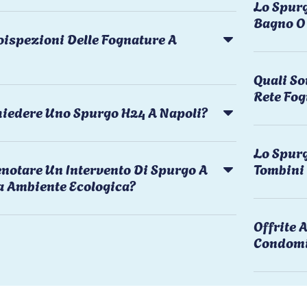
Lo Spurg
Bagno O 
oispezioni Delle Fognature A
Quali So
Rete Fog
chiedere Uno Spurgo H24 A Napoli?
Lo Spurg
notare Un Intervento Di Spurgo A
Tombini
a Ambiente Ecologica?
Offrite
Condomi