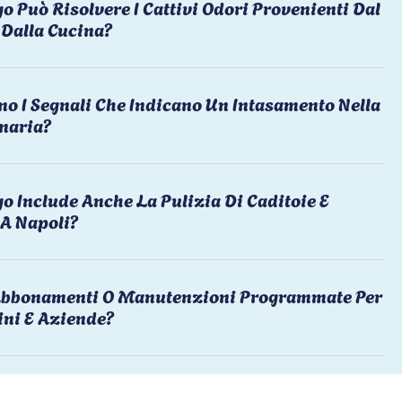
o Può Risolvere I Cattivi Odori Provenienti Dal
Dalla Cucina?
no I Segnali Che Indicano Un Intasamento Nella
naria?
o Include Anche La Pulizia Di Caditoie E
 A Napoli?
 Abbonamenti O Manutenzioni Programmate Per
ni E Aziende?