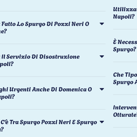
Utilizza
Napoli?
 Fatto Lo Spurgo Di Pozzi Neri O
he?
È Necess
Spurgo?
Il Servizio Di Disostruzione
poli?
Che Tipo
Spurgo 
rghi Urgenti Anche Di Domenica O
apoli?
Interven
Otturate
C'è Tra Spurgo Pozzi Neri E Spurgo
a?