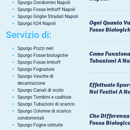
Spurgo Condomini Napoli
Spurgo Fosse Imhoff Napoli
Spurgo Griglie Stradali Napoli
Ogni Quanto Va
Spurgo h24 Napoli
Fosse Biologic
Servizio di:
Spurgo Pozzi neri
Come Funziona 
Spurgo Fosse biologiche
Tubazioni A Na
Spurgo Fosse Imhoff
Spurgo Fognature
Spurgo Vasche di
Effettuate Spu
decantazione
Nei Festivi A N
Spurgo Canali di scolo
Spurgo Tombini e caditoie
Spurgo Tubazioni di scarico
Spurgo Colonne di scarico
Che Differenza 
condominiali
Fossa Biologic
Spurgo Fogne ostruite